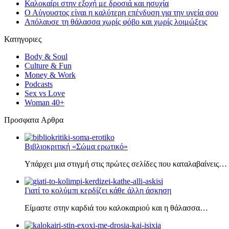
Καλοκαίρι στην εξοχή με δροσιά και ησυχία
Ο Αύγουστος είναι η καλύτερη επένδυση για την υγεία σου
Απόλαυσε τη θάλασσα χωρίς φόβο και χωρίς λοιμώξεις
Κατηγοριες
Body & Soul
Culture & Fun
Money & Work
Podcasts
Sex vs Love
Woman 40+
Πρoσφατα Aρθρα
Βιβλιοκριτική «Σώμα ερωτικό»
Υπάρχει μια στιγμή στις πρώτες σελίδες που καταλαβαίνεις…
Γιατί το κολύμπι κερδίζει κάθε άλλη άσκηση
Είμαστε στην καρδιά του καλοκαιριού και η θάλασσα…