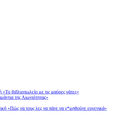
ή «Το βιβλιοπωλείο με τις μαύρες γάτες»
αμάντια της Αιωνιότητας»
τική «Πώς να τους λες να πάνε να γ*μηθούνε ευγενικά»