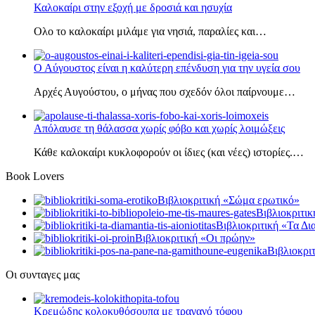
Καλοκαίρι στην εξοχή με δροσιά και ησυχία
Ολο το καλοκαίρι μιλάμε για νησιά, παραλίες και…
Ο Αύγουστος είναι η καλύτερη επένδυση για την υγεία σου
Αρχές Αυγούστου, ο μήνας που σχεδόν όλοι παίρνουμε…
Απόλαυσε τη θάλασσα χωρίς φόβο και χωρίς λοιμώξεις
Κάθε καλοκαίρι κυκλοφορούν οι ίδιες (και νέες) ιστορίες.…
Book Lovers
Βιβλιοκριτική «Σώμα ερωτικό»
Βιβλιοκριτικ
Βιβλιοκριτική «Τα Δι
Βιβλιοκριτική «Οι πρώην»
Βιβλιοκρι
Οι συνταγες μας
Κρεμώδης κολοκυθόσουπα με τραγανό τόφου