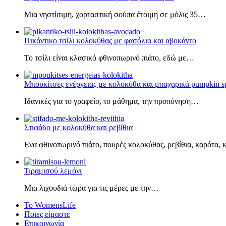
Μια νηστίσιμη, χορταστική σούπα έτοιμη σε μόλις 35…
Πικάντικο τσίλι κολοκύθας με φασόλια και αβοκάντο
Το τσίλι είναι κλασικό φθινοπωρινό πιάτο, εδώ με…
Μπουκίτσες ενέργειας με κολοκύθα και μπαχαρικά pumpkin s
Ιδανικές για το γραφείο, το μάθημα, την προπόνηση…
Στιφάδο με κολοκύθα και ρεβίθια
Ενα φθινοπωρινό πιάτο, πουρές κολοκύθας, ρεβίθια, καρότα,
Τιραμισού λεμόνι
Μια λιχουδιά τώρα για τις μέρες με την…
Το WomensLife
Ποιες είμαστε
Επικοινωνία