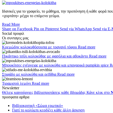
Ιδανικές για το γραφείο, το μάθημα, την προπόνηση ή κάθε φορά που
«χορτάτη» μέχρι το επόμενο γεύμα.
Read More
Share on Facebook
Pin on Pinterest
Send via WhatsApp
Send via E-
Social προφιλ
Οι συνταγες μας
Κρεμώδης κολοκυθόσουπα με τραγανό τόφου
Read more
Πικάντικο τσίλι κολοκύθας με φασόλια και αβοκάντο
Read more
Μπουκίτσες ενέργειας με κολοκύθα και μπαχαρικά pumpkin spice
R
Στιφάδο με κολοκύθα και ρεβίθια
Read more
Τιραμισού λεμόνι
Read more
Newsletter
Θέλεις καινούργιες βιβλιοπροτάσεις κάθε βδομάδα; Κάνε κλικ στο
N
προσφατα αρθρα
Βιβλιοκριτική «Σώμα ερωτικό»
Γιατί το κολύμπι κερδίζει κάθε άλλη άσκηση