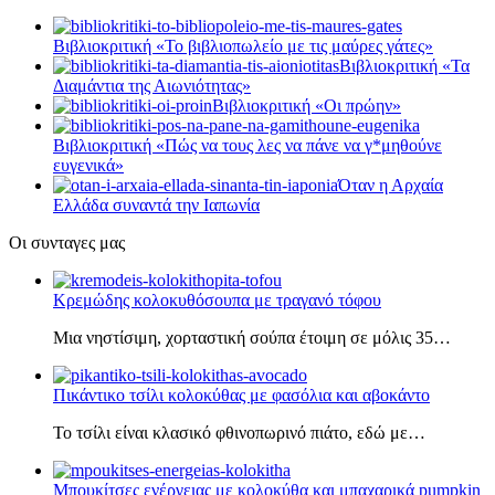
Βιβλιοκριτική «Το βιβλιοπωλείο με τις μαύρες γάτες»
Βιβλιοκριτική «Τα
Διαμάντια της Αιωνιότητας»
Βιβλιοκριτική «Οι πρώην»
Βιβλιοκριτική «Πώς να τους λες να πάνε να γ*μηθούνε
ευγενικά»
Όταν η Αρχαία
Ελλάδα συναντά την Ιαπωνία
Οι συνταγες μας
Κρεμώδης κολοκυθόσουπα με τραγανό τόφου
Μια νηστίσιμη, χορταστική σούπα έτοιμη σε μόλις 35…
Πικάντικο τσίλι κολοκύθας με φασόλια και αβοκάντο
Το τσίλι είναι κλασικό φθινοπωρινό πιάτο, εδώ με…
Μπουκίτσες ενέργειας με κολοκύθα και μπαχαρικά pumpkin