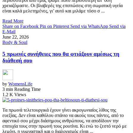
περισσότεροι από εμάς τρώμε πολύ περισσότερη απ’ όση
χρειαζόμαστε. Οι βλαβερές της επιπτώσεις στη σωματική υγεία
είναι καλά μελετημένες, γι’ αυτό και μιλάμε τόσο σ ...
Read More
Share on Facebook
Pin on Pinterest
Send via WhatsApp
Send via
E-Mail
June 22, 2026
Body & Soul
5 πρωινές συνήθειες που θα φτιάξουν αμέσως τη
διάθεσή σου
by
WomensLife
3 min Reading Time
1.2 K Views
Τα πρωινά τελετουργικά έχουν γίνει ακρογωνιαίος λίθος της
ευεξίας. Δεν είναι καθόλου σπάνιο να ακούς τους πάντες, από το
αφεντικό σου μέχρι διάσημους ανθρώπους, να αποδίδουν την
επιτυχία τους στην πρωινή τους ρουτίνα. Κι ενώ το ζεστό νερό με
λεμόνι, η γυμναστική και ο διαλογισμός είναι ...