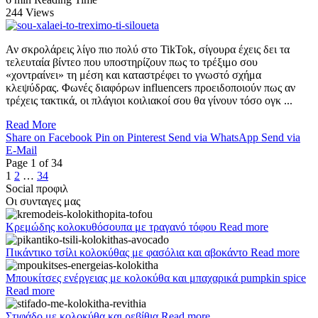
244 Views
Αν σκρολάρεις λίγο πιο πολύ στο TikTok, σίγουρα έχεις δει τα
τελευταία βίντεο που υποστηρίζουν πως το τρέξιμο σου
«χοντραίνει» τη μέση και καταστρέφει το γνωστό σχήμα
κλεψύδρας. Φωνές διαφόρων influencers προειδοποιούν πως αν
τρέχεις τακτικά, οι πλάγιοι κοιλιακοί σου θα γίνουν τόσο ογκ ...
Read More
Share on Facebook
Pin on Pinterest
Send via WhatsApp
Send via
E-Mail
Page
1
of
34
1
2
…
34
Social προφιλ
Οι συνταγες μας
Κρεμώδης κολοκυθόσουπα με τραγανό τόφου
Read more
Πικάντικο τσίλι κολοκύθας με φασόλια και αβοκάντο
Read more
Μπουκίτσες ενέργειας με κολοκύθα και μπαχαρικά pumpkin spice
Read more
Στιφάδο με κολοκύθα και ρεβίθια
Read more