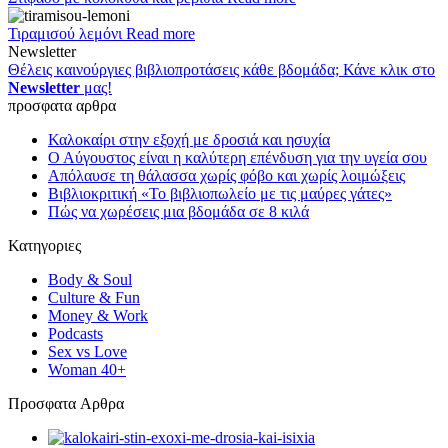
Τιραμισού λεμόνι
Read more
Newsletter
Θέλεις καινούργιες βιβλιοπροτάσεις κάθε βδομάδα; Κάνε κλικ στο
Newsletter
μας!
προσφατα αρθρα
Καλοκαίρι στην εξοχή με δροσιά και ησυχία
Ο Αύγουστος είναι η καλύτερη επένδυση για την υγεία σου
Απόλαυσε τη θάλασσα χωρίς φόβο και χωρίς λοιμώξεις
Βιβλιοκριτική «Το βιβλιοπωλείο με τις μαύρες γάτες»
Πώς να χωρέσεις μια βδομάδα σε 8 κιλά
Κατηγοριες
Body & Soul
Culture & Fun
Money & Work
Podcasts
Sex vs Love
Woman 40+
Πρoσφατα Aρθρα