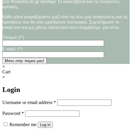
Στο WomensLife.gr αγαπάμε τα καλά βιβλία και τις ειλικρινείς
κριτικές.
Κάθε μήνα μοιραζόμαστε μαζί σου τις νέες μας αναγνώσεις και τις
προτάσεις που θα σου κρατήσουν συντροφιά. Συμπλήρωσε το
email σου και μη χάνεις τίποτα από όσα ετοιμάζουμε για σένα.
'Ονομα: (*)
E-mail: (*)
×
Cart
×
Login
Username or email address
*
Password
*
Remember me
Log in