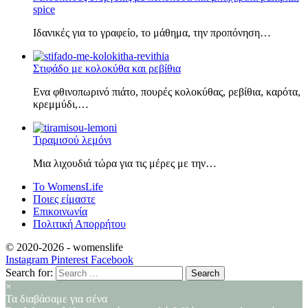
spice
Ιδανικές για το γραφείο, το μάθημα, την προπόνηση…
Στιφάδο με κολοκύθα και ρεβίθια
Ενα φθινοπωρινό πιάτο, πουρές κολοκύθας, ρεβίθια, καρότα,
κρεμμύδι,…
Τιραμισού λεμόνι
Μια λιχουδιά τώρα για τις μέρες με την…
Το WomensLife
Ποιες είμαστε
Επικοινωνία
Πολιτική Απορρήτου
© 2020-2026 -
womenslife
Instagram
Pinterest
Facebook
Search for:
×
Τα διαβάσαμε για σένα