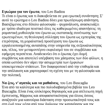
Εγκώμιο για τον έρωτα
, του Leo Badiou
Τι είναι ο έρωτας και τι διακυβεύεται σε μια ερωτική συνάντηση; Σ’
αυτό το ερώτημα ο Leo Badiou δίνει μια πρωτόγνωρη απάντηση.
Βασιζόμενος στο δίπολο φιλοσοφία – ψυχανάλυση, ανασκευάζει
με τρόπο ιδιαίτερα πειστικό όλες τις καθιερωμένες απαντήσεις: τη
ρομαντική μυθολογία του έρωτα ως εκστατικής συνένωσης των
ερωτευμένων, τη θεολογική σύλληψη του έρωτα ως εμπειρίας της
ετερότητας, τη μοραλιστική προσέγγιση του έρωτα ως
εργαλειοποιημένης αυταπάτης στην υπηρεσία της σεξουαλικότητας
και, τέλος, τον μεταμοντέρνο εκφυλισμό του σε συμβόλαιο και
εφήμερη περιπέτεια. Αναδεικνύει ότι ο έρωτας έχει δομή
συμβάντος και αποτελεί υπέρβαση του χάσματος των δύο φύλων, η
οποία ωστόσο δεν αίρει την ασυμμετρία των έμφυλων
υποκειμενικών στάσεων. Τον διαφοροποιεί από την επιθυμία και
την απόλαυση και χαρτογραφεί τη σχέση του με τη φιλοσοφία και
την πολιτική.
Να ζεις, ν’ αγαπάς και να μαθαίνεις
, του Leo Buscaglia
Ένα από τα καλύτερα και πιο πολυδιαβασμένα βιβλία του Leo
Buscaglia. Είναι ένας ολόκληρος θησαυρός και μια ατέλειωτη πηγή
έμπνευσης, θάρρους και αποφασιστικότητας για όλους όσους
αναζητούν μια καινούρια διάσταση στην προσωπικότητά τους και
στη ζωή τους μέσα από τους δρόμους της κατανόησης και της