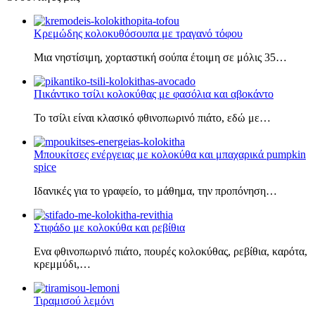
Κρεμώδης κολοκυθόσουπα με τραγανό τόφου
Μια νηστίσιμη, χορταστική σούπα έτοιμη σε μόλις 35…
Πικάντικο τσίλι κολοκύθας με φασόλια και αβοκάντο
Το τσίλι είναι κλασικό φθινοπωρινό πιάτο, εδώ με…
Μπουκίτσες ενέργειας με κολοκύθα και μπαχαρικά pumpkin
spice
Ιδανικές για το γραφείο, το μάθημα, την προπόνηση…
Στιφάδο με κολοκύθα και ρεβίθια
Ενα φθινοπωρινό πιάτο, πουρές κολοκύθας, ρεβίθια, καρότα,
κρεμμύδι,…
Τιραμισού λεμόνι