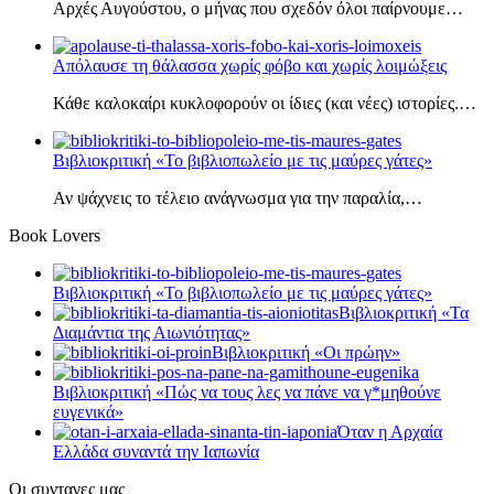
Αρχές Αυγούστου, ο μήνας που σχεδόν όλοι παίρνουμε…
Απόλαυσε τη θάλασσα χωρίς φόβο και χωρίς λοιμώξεις
Κάθε καλοκαίρι κυκλοφορούν οι ίδιες (και νέες) ιστορίες.…
Βιβλιοκριτική «Το βιβλιοπωλείο με τις μαύρες γάτες»
Αν ψάχνεις το τέλειο ανάγνωσμα για την παραλία,…
Book Lovers
Βιβλιοκριτική «Το βιβλιοπωλείο με τις μαύρες γάτες»
Βιβλιοκριτική «Τα
Διαμάντια της Αιωνιότητας»
Βιβλιοκριτική «Οι πρώην»
Βιβλιοκριτική «Πώς να τους λες να πάνε να γ*μηθούνε
ευγενικά»
Όταν η Αρχαία
Ελλάδα συναντά την Ιαπωνία
Οι συνταγες μας