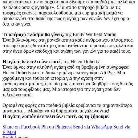
«πρόκειται για την υπόσχεση που δίνουμε στα παιδιά μας, αλλά και
σε όλους όσους αγαπάμε». Σ’ αυτό το υπέροχο βιβλίο με τις
τρυφερές εικόνες, παρακολουθούμε μια ευρηματική μαμά να
αποδεικνύει στο παιδί της πως η αγάπη των γονιών δεν έχει όρια
ό,τι κι αν γίνει.
Τι υπέροχο πλάσμα θα γίνεις
, της Emily Winfield Martin
Ένα βιβλίο-ύμνος στη μοναδικότητα κάθε ανθρώπινου πλάσματος,
στις αμέτρητες δυνατότητες που ανοίγονται μπροστά του, αλλά και
στην άνευ όρων αποδοχή και αγάπη των γονιών για το παιδί τους.
Η αγάπη δεν τελειώνει ποτέ
, της Helen Doherty
Ένας ύμνος στην αληθινή αγάπη από τη βραβευμένη συγγραφέα
Helen Doherty και τη διακεκριμένη εικονογράφο Ali Pye. Μια
χαρούμενη και τρυφερή ιστορία για την αγάπη στην
καθημερινότητά μας, η οποία μας εμπνέει να βοηθάμε τους δικούς
μας και τους φίλους μας. Μια ιστορία για την αγάπη που δεν
τελειώνει ποτέ.
Ορισμένες φορές στα παιδικά βιβλία κρύβονται τα σημαντικότερα
μηνύματα… Μακάρι να τα θυμόμαστε μεγαλώνοντας!
Η αγάπη λοιπόν δεν τελειώνει ποτέ, ας τη ζήσουμε!
Share on Facebook
Pin on Pinterest
Send via WhatsApp
Send via
E-Mail
Book Lovers