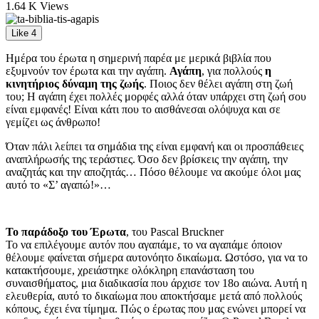
1.64 K Views
Like
4
Ημέρα του έρωτα η σημερινή παρέα με μερικά βιβλία που
εξυμνούν τον έρωτα και την αγάπη.
Αγάπη
, για πολλούς
η
κινητήριος δύναμη της ζωής
. Ποιος δεν θέλει αγάπη στη ζωή
του; Η αγάπη έχει πολλές μορφές αλλά όταν υπάρχει στη ζωή σου
είναι εμφανές! Είναι κάτι που το αισθάνεσαι ολόψυχα και σε
γεμίζει ως άνθρωπο!
Όταν πάλι λείπει τα σημάδια της είναι εμφανή και οι προσπάθειες
αναπλήρωσής της τεράστιες. Όσο δεν βρίσκεις την αγάπη, την
αναζητάς και την αποζητάς… Πόσο θέλουμε να ακούμε όλοι μας
αυτό το «Σ’ αγαπώ!»…
Το παράδοξο του Έρωτα
, του Pascal Bruckner
Το να επιλέγουμε αυτόν που αγαπάμε, το να αγαπάμε όποιον
θέλουμε φαίνεται σήμερα αυτονόητο δικαίωμα. Ωστόσο, για να το
κατακτήσουμε, χρειάστηκε ολόκληρη επανάσταση του
συναισθήματος, μια διαδικασία που άρχισε τον 18ο αιώνα. Αυτή η
ελευθερία, αυτό το δικαίωμα που αποκτήσαμε μετά από πολλούς
κόπους, έχει ένα τίμημα. Πώς ο έρωτας που μας ενώνει μπορεί να