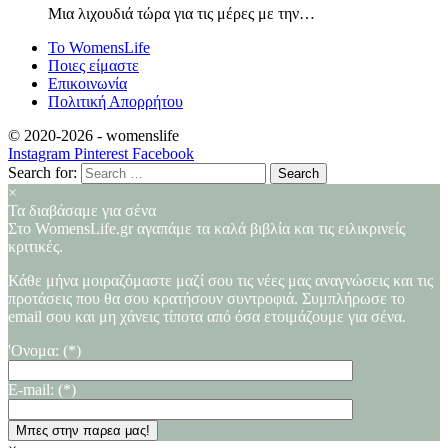
Μια λιχουδιά τώρα για τις μέρες με την…
Το WomensLife
Ποιες είμαστε
Επικοινωνία
Πολιτική Απορρήτου
© 2020-2026 -
womenslife
Instagram
Pinterest
Facebook
Search for:
×
Τα διαβάσαμε για σένα
Στο WomensLife.gr αγαπάμε τα καλά βιβλία και τις ειλικρινείς
κριτικές.
Κάθε μήνα μοιραζόμαστε μαζί σου τις νέες μας αναγνώσεις και τις
προτάσεις που θα σου κρατήσουν συντροφιά. Συμπλήρωσε το
email σου και μη χάνεις τίποτα από όσα ετοιμάζουμε για σένα.
'Ονομα: (*)
E-mail: (*)