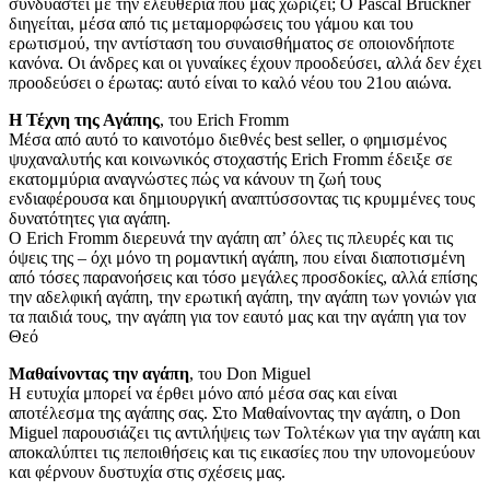
συνδυαστεί με την ελευθερία που μας χωρίζει; O Pascal Bruckner
διηγείται, μέσα από τις μεταμορφώσεις του γάμου και του
ερωτισμού, την αντίσταση του συναισθήματος σε οποιονδήποτε
κανόνα. Οι άνδρες και οι γυναίκες έχουν προοδεύσει, αλλά δεν έχει
προοδεύσει ο έρωτας: αυτό είναι το καλό νέου του 21ου αιώνα.
Η Τέχνη της Αγάπης
, του Erich Fromm
Μέσα από αυτό το καινοτόμο διεθνές best seller, ο φημισμένος
ψυχαναλυτής και κοινωνικός στοχαστής Erich Fromm έδειξε σε
εκατομμύρια αναγνώστες πώς να κάνουν τη ζωή τους
ενδιαφέρουσα και δημιουργική αναπτύσσοντας τις κρυμμένες τους
δυνατότητες για αγάπη.
O Erich Fromm διερευνά την αγάπη απ’ όλες τις πλευρές και τις
όψεις της – όχι μόνο τη ρομαντική αγάπη, που είναι διαποτισμένη
από τόσες παρανοήσεις και τόσο μεγάλες προσδοκίες, αλλά επίσης
την αδελφική αγάπη, την ερωτική αγάπη, την αγάπη των γονιών για
τα παιδιά τους, την αγάπη για τον εαυτό μας και την αγάπη για τον
Θεό
Μαθαίνοντας την αγάπη
, του Don Miguel
Η ευτυχία μπορεί να έρθει μόνο από μέσα σας και είναι
αποτέλεσμα της αγάπης σας. Στο Μαθαίνοντας την αγάπη, ο Don
Miguel παρουσιάζει τις αντιλήψεις των Τολτέκων για την αγάπη και
αποκαλύπτει τις πεποιθήσεις και τις εικασίες που την υπονομεύουν
και φέρνουν δυστυχία στις σχέσεις μας.