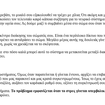
ρεβάτι, το μυαλό σου εξακολουθεί να τρέχει με χίλια; Ότι ακόμη και
ακούσει τον τελευταίο καιρό κάποια συζήτηση για το νευρικό σύστημα
α την υγεία σου; Ας δούμε μαζί τι συμβαίνει μέσα στο σώμα σου ότα
ντρο διοίκησης του σώματός σου. Είναι ένα περίπλοκο δίκτυο που πε
πρέπει να αντιδράσει το σώμα. Μεγάλο μέρος αυτής της δουλειάς γίν
η, χωρίς να χρειάζεται να το σκέφτεσαι.
 στο πόσο καλά μπορεί αυτό το σύστημα να μετακινείται μεταξύ δια
σει.
υστήματος. Όμως όταν παρατείνεται ή γίνεται έντονο, αρχίζει να επιβα
αυτό που μας παρακινεί και μας κρατά συγκεντρωμένους. Ίσως το έχει
ιζόλη, αυξάνει τον καρδιακό ρυθμό σου, οξύνει τη συγκέντρωσή σου
τήματα.
Το πρόβλημα εμφανίζεται όταν το στρες γίνεται υπερβολι
αρύνει.