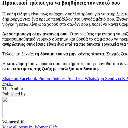
Πρακτικοί τρόποι για να βοηθήσεις τον εαυτό σου
Η καλή είδηση είναι πως υπάρχουν πολλοί τρόποι για να στηρίξεις 
δημιουργώντας ένα ήρεμο περιβάλλον στο υπνοδωμάτιό σου.
Ενσωμ
γιόγκα ή έστω λίγη ώρα χορού στο σαλόνι σου μπορεί να κάνει θαύ
Δώσε προσοχή στην αναπνοή σου
. Όταν νιώθεις την ένταση να αυ
παρασυμπαθητικό νευρικό σύστημα και βοηθά το σώμα σου να ηρεμήσε
ανθρώπινες συνδέσεις είναι ένα από τα πιο δυνατά εργαλεία για
Τέλος, μη ξεχνάς
τη δύναμη του να μην κάνεις τίποτα
. Στιγμές ξε
Η κατανόηση του νευρικού σου συστήματος και η φροντίδα του δεν εί
στις απαιτήσεις της ζωής με ευελιξία και δύναμη.
Share on Facebook
Pin on Pinterest
Send via WhatsApp
Send via E-
Υγεία
The Author
Published by
WomensLife
View all posts by WomensLife