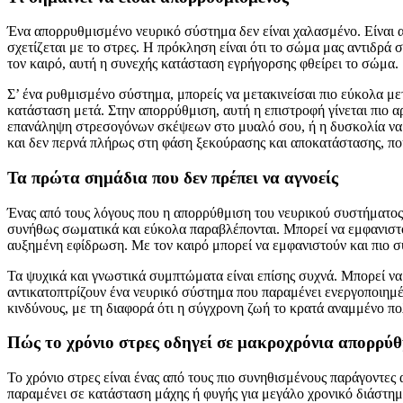
Ένα απορρυθμισμένο νευρικό σύστημα δεν είναι χαλασμένο. Είναι
σχετίζεται με το στρες. Η πρόκληση είναι ότι το σώμα μας αντιδρά 
τον καιρό, αυτή η συνεχής κατάσταση εγρήγορσης φθείρει το σώμα.
Σ’ ένα ρυθμισμένο σύστημα, μπορείς να μετακινείσαι πιο εύκολα με
κατάσταση μετά. Στην απορρύθμιση, αυτή η επιστροφή γίνεται πιο α
επανάληψη στρεσογόνων σκέψεων στο μυαλό σου, ή η δυσκολία να α
και δεν περνά πλήρως στη φάση ξεκούρασης και αποκατάστασης, πο
Τα πρώτα σημάδια που δεν πρέπει να αγνοείς
Ένας από τους λόγους που η απορρύθμιση του νευρικού συστήματος 
συνήθως σωματικά και εύκολα παραβλέπονται. Μπορεί να εμφανιστο
αυξημένη εφίδρωση. Με τον καιρό μπορεί να εμφανιστούν και πιο σ
Τα ψυχικά και γνωστικά συμπτώματα είναι επίσης συχνά. Μπορεί να
αντικατοπτρίζουν ένα νευρικό σύστημα που παραμένει ενεργοποιημέ
κινδύνους, με τη διαφορά ότι η σύγχρονη ζωή το κρατά αναμμένο π
Πώς το χρόνιο στρες οδηγεί σε μακροχρόνια απορρύ
Το χρόνιο στρες είναι ένας από τους πιο συνηθισμένους παράγοντες
παραμένει σε κατάσταση μάχης ή φυγής για μεγάλο χρονικό διάστημα