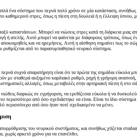
 απλά ένα σύστημα που περνά πολύ χρόνο σε μία κατάσταση, συνήθω
στο καθημερινό στρες, όπως η πίεση στη δουλειά ή η έλλειψη ύπνου, 
ταξύ καταστάσεων. Μπορεί να νιώσεις στρες κατά τη διάρκεια μιας απ
ργή ή ατελής. Αυτό μπορεί να φαίνεται με διάφορους τρόπους, όπως 
ποκοιμηθείς και να ηρεμήσεις. Αυτή η αίσθηση σημαίνει πως το σώμ
υ ρυθμίζεται από το παρασυμπαθητικό νευρικό σύστημα.
περνά συχνά απαρατήρητη είναι ότι τα πρώτα της σημάδια εύκολα μπε
ύν με σταθερά αυξημένο καρδιακό ρυθμό, ρηχή ή γρήγορη αναπνοή, μ
υστηματικές αλλαγές, όπως μεταβολές στην αρτηριακή πίεση ή στο σά
 νιώθεις διαρκώς σε εγρήγορση, να ερεθίζεσαι εύκολα ή να δυσκολεύ
νο περισσότερο από όσο σχεδιάστηκε να είναι. Είναι το ίδιο σύστη
ολύ περισσότερο από όσο ήταν ποτέ σχεδιασμένο να μένει.
θμιση
 απορρύθμισης του νευρικού συστήματος, και συνήθως χτίζεται σταδι
, χωρίς αρκετό χρόνο για να επανέλθει.