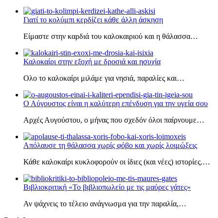
Γιατί το κολύμπι κερδίζει κάθε άλλη άσκηση
Είμαστε στην καρδιά του καλοκαιριού και η θάλασσα…
Καλοκαίρι στην εξοχή με δροσιά και ησυχία
Ολο το καλοκαίρι μιλάμε για νησιά, παραλίες και…
Ο Αύγουστος είναι η καλύτερη επένδυση για την υγεία σου
Αρχές Αυγούστου, ο μήνας που σχεδόν όλοι παίρνουμε…
Απόλαυσε τη θάλασσα χωρίς φόβο και χωρίς λοιμώξεις
Κάθε καλοκαίρι κυκλοφορούν οι ίδιες (και νέες) ιστορίες.…
Βιβλιοκριτική «Το βιβλιοπωλείο με τις μαύρες γάτες»
Αν ψάχνεις το τέλειο ανάγνωσμα για την παραλία,…