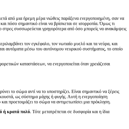
 μετά από μια ήρεμη μέρα νιώθεις παράξενα ενεργοποιημένη, σαν να
 και πόσο σημαντικό είναι να βρίσκεται σε ισορροπία. Όμως τι
ν το στρες συσσωρεύεται γρηγορότερα από όσο μπορείς να ανακάμψεις
ριλαμβάνει τον εγκέφαλο, τον νωτιαίο μυελό και τα νεύρα, και
εται αυτόματα μέσω του αυτόνομου νευρικού συστήματος, το οποίο
φορετικών καταστάσεων, να ενεργοποιείται όταν χρειάζεσαι
ρύνει το σώμα αντί να το υποστηρίζει. Είναι σημαντικό να ξέρεις
ς ακουστά, ως σύστημα μάχης ή φυγής. Αυτή η ενεργοποίηση
 και προετοιμάζει το σώμα να αντιμετωπίσει μια πρόκληση.
κό ή κρατά πολύ
. Τότε μετατρέπεται σε δυσφορία και η ίδια