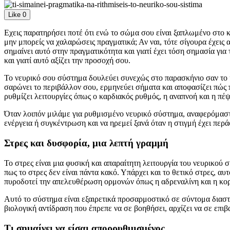
Like
0
Εχεις παρατηρήσει ποτέ ότι ενώ το σώμα σου είναι ξαπλωμένο στο κ
μην μπορείς να χαλαρώσεις πραγματικά; Αν ναι, τότε σίγουρα έχεις 
σημαίνει αυτό στην πραγματικότητα και γιατί έχει τόση σημασία γι
και γιατί αυτό αξίζει την προσοχή σου.
Το νευρικό σου σύστημα δουλεύει συνεχώς στο παρασκήνιο σαν το κέ
σαρώνει το περιβάλλον σου, ερμηνεύει σήματα και αποφασίζει πώς 
ρυθμίζει λειτουργίες όπως ο καρδιακός ρυθμός, η αναπνοή και η πέψ
Όταν λοιπόν μιλάμε για ρυθμισμένο νευρικό σύστημα, αναφερόμαστε
ενέργεια ή συγκέντρωση και να ηρεμεί ξανά όταν η στιγμή έχει περά
Στρες και δυσφορία, μια λεπτή γραμμή
Το στρες είναι μια φυσική και απαραίτητη λειτουργία του νευρικού σ
πως το στρες δεν είναι πάντα κακό. Υπάρχει και το θετικό στρες, 
πυροδοτεί την απελευθέρωση ορμονών όπως η αδρεναλίνη και η κορτ
Αυτό το σύστημα είναι εξαιρετικά προσαρμοστικό σε σύντομα διασ
βιολογική αντίδραση που έπρεπε να σε βοηθήσει, αρχίζει να σε επιβ
Τι σημαίνει να είσαι απορρυθμισμένος