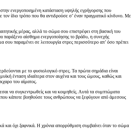
ς στην ενεργοποιημένη κατάσταση υψηλής εγρήγορσης που
με τον ίδιο τρόπο που θα αντιδρούσε σ’ έναν πραγματικό κίνδυνο. Με
αιτητικής μέρας, αλλά το σώμα σου επιστρέφει στη βασική του
ένα παράξενο αίσθημα ενεργοποίησης το βράδυ, η συνεχής
α σου παραμένει σε λειτουργία στρες περισσότερο απ’ όσο πρέπει
ρδεύονται με το φυσιολογικό στρες. Τα πρώτα σημάδια είναι
υϊκή ένταση ιδιαίτερα στον αυχένα και τους ώμους, καθώς και
κχαρο του αίματος.
εσαι να συγκεντρωθείς και να κοιμηθείς. Αυτά τα συμπτώματα
μα που κάποτε βοηθούσε τους ανθρώπους να ξεφύγουν από άμεσους
ακά και όχι ξαφνικά. Η χρόνια απορρύθμιση συμβαίνει όταν το σώμα