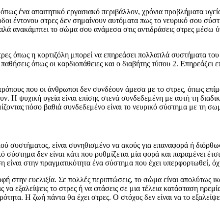
όπως ένα απαιτητικό εργασιακό περιβάλλον, χρόνια προβλήματα υγεία
οδοι έντονου στρες δεν σημαίνουν αυτόματα πως το νευρικό σου σύσ
αλά ανακάμπτει το σώμα σου ανάμεσα στις αντιδράσεις στρες μέσω ύ
ρες όπως η κορτιζόλη μπορεί να επηρεάσει πολλαπλά συστήματα του 
α παθήσεις όπως οι καρδιοπάθειες και ο διαβήτης τύπου 2. Επηρεάζει
τρόπους που οι άνθρωποι δεν συνδέουν άμεσα με το στρες, όπως επί
ν. Η ψυχική υγεία είναι επίσης στενά συνδεδεμένη με αυτή τη διαδι
ίζοντας πόσο βαθιά συνδεδεμένο είναι το νευρικό σύστημα με τη σωμ
ού συστήματος, είναι συνηθισμένο να ακούς για επαναφορά ή διόρθω
κό σύστημα δεν είναι κάτι που ρυθμίζεται μία φορά και παραμένει έτσ
ση είναι στην πραγματικότητα ένα σύστημα που έχει υπερφορτωθεί, όχ
οφή στην ευελιξία. Σε πολλές περιπτώσεις, το σώμα είναι απολύτως ικ
ς να εξαλείψεις το στρες ή να φτάσεις σε μια τέλεια κατάσταση ηρεμ
τητα. Η ζωή πάντα θα έχει στρες. Ο στόχος δεν είναι να το εξαλείψει