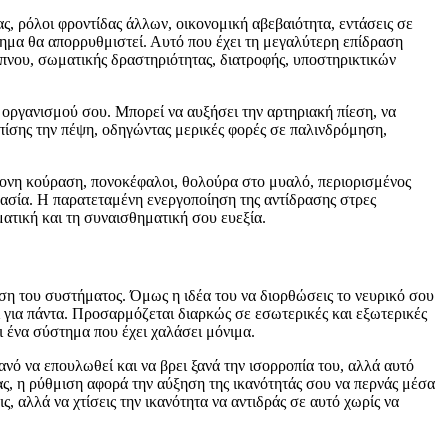
ς, ρόλοι φροντίδας άλλων, οικονομική αβεβαιότητα, εντάσεις σε
τημα θα απορρυθμιστεί. Αυτό που έχει τη μεγαλύτερη επίδραση
πνου, σωματικής δραστηριότητας, διατροφής, υποστηρικτικών
οργανισμού σου. Μπορεί να αυξήσει την αρτηριακή πίεση, να
 επίσης την πέψη, οδηγώντας μερικές φορές σε παλινδρόμηση,
μονη κούραση, πονοκέφαλοι, θολούρα στο μυαλό, περιορισμένος
κασία. Η παρατεταμένη ενεργοποίηση της αντίδρασης στρες
ατική και τη συναισθηματική σου ευεξία.
ση του συστήματος. Όμως η ιδέα του να διορθώσεις το νευρικό σου
ι για πάντα. Προσαρμόζεται διαρκώς σε εσωτερικές και εξωτερικές
ι ένα σύστημα που έχει χαλάσει μόνιμα.
ανό να επουλωθεί και να βρει ξανά την ισορροπία του, αλλά αυτό
ίας, η ρύθμιση αφορά την αύξηση της ικανότητάς σου να περνάς μέσα
ς, αλλά να χτίσεις την ικανότητα να αντιδράς σε αυτό χωρίς να