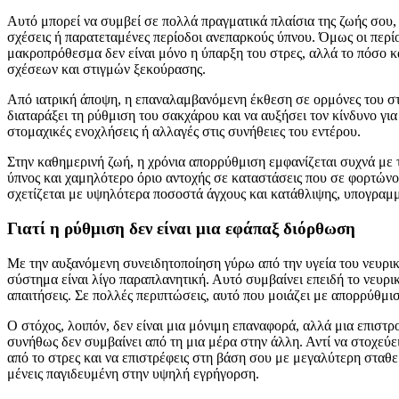
Αυτό μπορεί να συμβεί σε πολλά πραγματικά πλαίσια της ζωής σου, 
σχέσεις ή παρατεταμένες περίοδοι ανεπαρκούς ύπνου. Όμως οι περί
μακροπρόθεσμα δεν είναι μόνο η ύπαρξη του στρες, αλλά το πόσο κ
σχέσεων και στιγμών ξεκούρασης.
Από ιατρική άποψη, η επαναλαμβανόμενη έκθεση σε ορμόνες του στ
διαταράξει τη ρύθμιση του σακχάρου και να αυξήσει τον κίνδυνο γι
στομαχικές ενοχλήσεις ή αλλαγές στις συνήθειες του εντέρου.
Στην καθημερινή ζωή, η χρόνια απορρύθμιση εμφανίζεται συχνά με 
ύπνος και χαμηλότερο όριο αντοχής σε καταστάσεις που σε φορτώνου
σχετίζεται με υψηλότερα ποσοστά άγχους και κατάθλιψης, υπογραμμ
Γιατί η ρύθμιση δεν είναι μια εφάπαξ διόρθωση
Με την αυξανόμενη συνειδητοποίηση γύρω από την υγεία του νευρικ
σύστημα είναι λίγο παραπλανητική. Αυτό συμβαίνει επειδή το νευρι
απαιτήσεις. Σε πολλές περιπτώσεις, αυτό που μοιάζει με απορρύθμι
Ο στόχος, λοιπόν, δεν είναι μια μόνιμη επαναφορά, αλλά μια επιστρ
συνήθως δεν συμβαίνει από τη μια μέρα στην άλλη. Αντί να στοχεύει
από το στρες και να επιστρέφεις στη βάση σου με μεγαλύτερη σταθερό
μένεις παγιδευμένη στην υψηλή εγρήγορση.