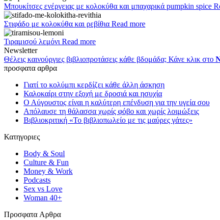
Μπουκίτσες ενέργειας με κολοκύθα και μπαχαρικά pumpkin spice
R
Στιφάδο με κολοκύθα και ρεβίθια
Read more
Τιραμισού λεμόνι
Read more
Newsletter
Θέλεις καινούργιες βιβλιοπροτάσεις κάθε βδομάδα; Κάνε κλικ στο
N
προσφατα αρθρα
Γιατί το κολύμπι κερδίζει κάθε άλλη άσκηση
Καλοκαίρι στην εξοχή με δροσιά και ησυχία
Ο Αύγουστος είναι η καλύτερη επένδυση για την υγεία σου
Απόλαυσε τη θάλασσα χωρίς φόβο και χωρίς λοιμώξεις
Βιβλιοκριτική «Το βιβλιοπωλείο με τις μαύρες γάτες»
Κατηγοριες
Body & Soul
Culture & Fun
Money & Work
Podcasts
Sex vs Love
Woman 40+
Πρoσφατα Aρθρα