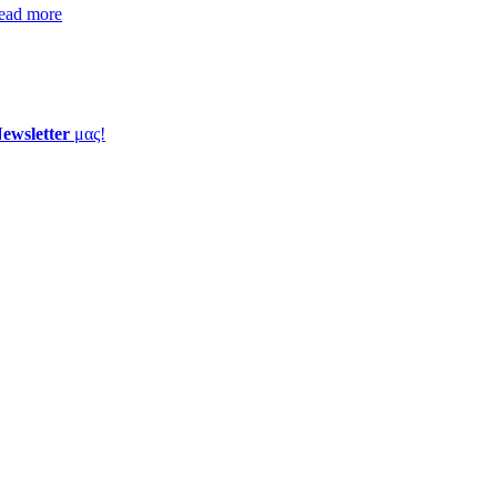
ead more
ewsletter
μας!