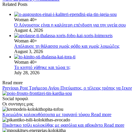
Related Posts
Woman 40+
Ο Αύγουστος είναι η καλύτερη επένδυση για την υγεία σου
August 4, 2026
Woman 40+
Απόλαυσε τη θάλασσα χωρίς φόβο και χωρίς λοιμώξεις
August 3, 2026
Woman 40+
Το κινητό χάθηκε και τώρα τι;
July 28, 2026
Read more
Previous Post
Τριήμερο Αγίου Πνεύματος, ο τέλειος τρόπος να ξεκιν
Social προφιλ
Οι συνταγες μας
Κρεμώδης κολοκυθόσουπα με τραγανό τόφου
Read more
Πικάντικο τσίλι κολοκύθας με φασόλια και αβοκάντο
Read more