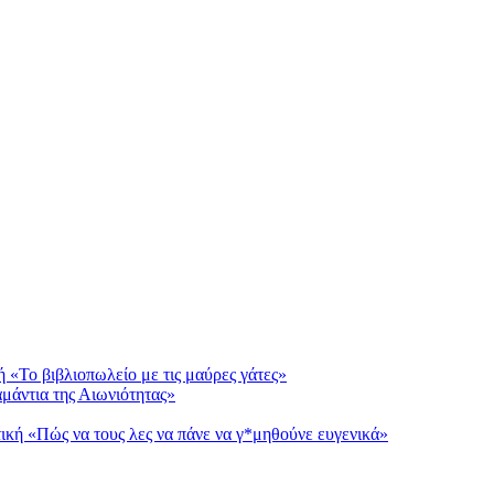
ή «Το βιβλιοπωλείο με τις μαύρες γάτες»
αμάντια της Αιωνιότητας»
τική «Πώς να τους λες να πάνε να γ*μηθούνε ευγενικά»