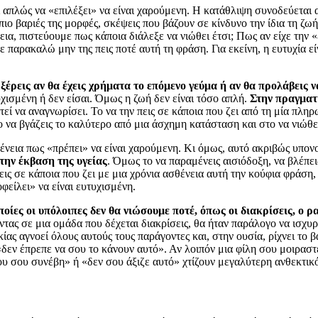
ί απλώς να «επιλέξει» να είναι χαρούμενη. Η κατάθλιψη συνοδεύεται
ιο βαριές της μορφές, σκέψεις που βάζουν σε κίνδυνο την ίδια τη ζωή
α, πιστεύουμε πως κάποια διάλεξε να νιώθει έτσι; Πως αν είχε την «ε
ε παρακαλώ μην της πεις ποτέ αυτή τη φράση. Για εκείνη, η ευτυχία εί
ξέρεις αν θα έχεις χρήματα το επόμενο γεύμα ή αν θα προλάβεις ν
χισμένη ή δεν είσαι. Όμως η ζωή δεν είναι τόσο απλή.
Στην πραγματ
τεί να αναγνωρίσει. Το να την πεις σε κάποια που ζει από τη μία πλ
 να βγάζεις το καλύτερο από μια άσχημη κατάσταση και στο να νιώθε
νεια πως «πρέπει» να είναι χαρούμενη. Κι όμως, αυτό ακριβώς υπονοε
την έκβαση της υγείας
. Όμως το να παραμένεις αισιόδοξη, να βλέπει
 πεις σε κάποια που ζει με μια χρόνια ασθένεια αυτή την κούφια φράση
φείλει» να είναι ευτυχισμένη.
ίες οι υπόλοιπες δεν θα νιώσουμε ποτέ, όπως οι διακρίσεις, ο ρ
τας σε μια ομάδα που δέχεται διακρίσεις, θα ήταν παράλογο να ισχυρι
ίας αγνοεί όλους αυτούς τους παράγοντες και, στην ουσία, ρίχνει το
 «δεν έπρεπε να σου το κάνουν αυτό». Αν λοιπόν μια φίλη σου μοιραστ
ου σου συνέβη» ή «δεν σου άξιζε αυτό» χτίζουν μεγαλύτερη ανθεκτικό