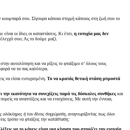
ον κουμπαρά σου. Σίγουρα κάποια στιγμή κάποιος στη ζωή σου το
ναι οι ίδιες οι καταστάσεις. Κι έτσι,
η ευτυχία μας δεν
 έλεγχό σου; Ας το δούμε μαζί.
στην αυτολύπηση και να ρίξεις το φταίξιμο σ’ όλους τους
 φορά να τα πας καλύτερα.
εις να είσαι ευτυχισμένη.
Το να κρατάς θετική στάση μπροστά
ι την ικανότητα να συνεχίζεις παρά τις δύσκολες συνθήκες
και
ορείς να αναπτύξεις και να ενισχύσεις. Με αυτή την έννοια,
ες ολόκληρες ή του δίνεις συγχώρεση, αναγνωρίζοντας πως όλοι
εις τρόπο να φτιάξεις την κατάσταση;
έξεις να το κάνεις είναι μια κίνηση που στηρίζει την ευτυχία