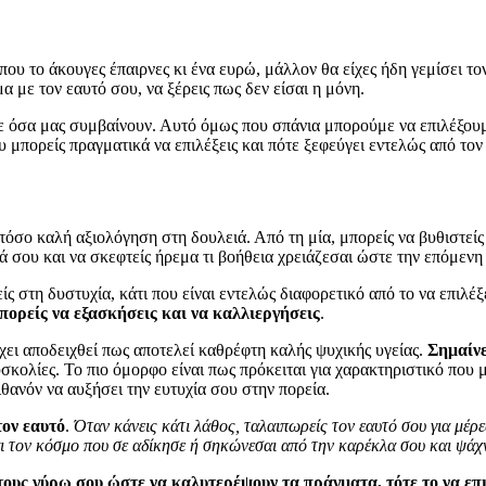
που το άκουγες έπαιρνες κι ένα ευρώ, μάλλον θα είχες ήδη γεμίσει τ
α με τον εαυτό σου, να ξέρεις πως δεν είσαι η μόνη.
όσα μας συμβαίνουν. Αυτό όμως που σπάνια μπορούμε να επιλέξουμε εί
ου μπορείς πραγματικά να επιλέξεις και πότε ξεφεύγει εντελώς από τον
όσο καλή αξιολόγηση στη δουλειά. Από τη μία, μπορείς να βυθιστείς 
ά σου και να σκεφτείς ήρεμα τι βοήθεια χρειάζεσαι ώστε την επόμενη
ίς στη δυστυχία, κάτι που είναι εντελώς διαφορετικό από το να επιλέξ
μπορείς να εξασκήσεις και να καλλιεργήσεις
.
Έχει αποδειχθεί πως αποτελεί καθρέφτη καλής ψυχικής υγείας.
Σημαίνε
σκολίες. Το πιο όμορφο είναι πως πρόκειται για χαρακτηριστικό που μπ
πιθανόν να αυξήσει την ευτυχία σου στην πορεία.
τον εαυτό
.
Όταν κάνεις κάτι λάθος, ταλαιπωρείς τον εαυτό σου για μέρ
αι τον κόσμο που σε αδίκησε ή σηκώνεσαι από την καρέκλα σου και ψάχν
τους γύρω σου ώστε να καλυτερέψουν τα πράγματα, τότε το να επιλ