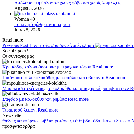
Απόλαυσε τη θάλασσα χωρίς φόβο και χωρίς λοιμώξεις
August 3, 2026
Woman 40+
Το κινητό χάθηκε και τώρα τι;
July 28, 2026
Read more
Previous Post
Η επιτυχία σου δεν είναι έγκλημα
Social προφιλ
Οι συνταγες μας
Κρεμώδης κολοκυθόσουπα με τραγανό τόφου
Read more
Πικάντικο τσίλι κολοκύθας με φασόλια και αβοκάντο
Read more
Μπουκίτσες ενέργειας με κολοκύθα και μπαχαρικά pumpkin spice
R
Στιφάδο με κολοκύθα και ρεβίθια
Read more
Τιραμισού λεμόνι
Read more
Newsletter
Θέλεις καινούργιες βιβλιοπροτάσεις κάθε βδομάδα; Κάνε κλικ στο
N
προσφατα αρθρα