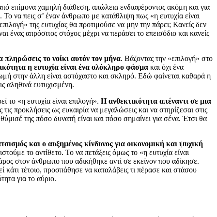
 από επίμονα χαμηλή διάθεση, απώλεια ενδιαφέροντος ακόμη και για
. Το να πεις σ’ έναν άνθρωπο με κατάθλιψη πως «η ευτυχία είναι
πιλογή» της ευτυχίας θα προτιμούσε να μην την πάρει; Κανείς δεν
ναι ένας απρόσιτος στόχος μέχρι να περάσει το επεισόδιο και κανείς
α πληρώσεις το νοίκι αυτόν τον μήνα
. Βάζοντας την «επιλογή» στο
ικότητα η ευτυχία είναι ένα ολόκληρο φάσμα
και όχι ένα
ηρωμή στην άλλη είναι αστόχαστο και σκληρό. Εδώ φαίνεται καθαρά η
ις αληθινά ευτυχισμένη.
ί το «η ευτυχία είναι επιλογή».
Η ανθεκτικότητα απέναντι σε μια
ς τις προκλήσεις ως ευκαιρία να μεγαλώσεις και να στηρίζεσαι στις
, θύμισέ της πόσο δυνατή είναι και πόσο σημαίνει για σένα. Έτσι θα
ατσισμός και ο αυξημένος κίνδυνος για οικονομική και ψυχική
στούμε το αντίθετο. Το να πετάξεις όμως το «η ευτυχία είναι
 βάρος στον άνθρωπο που αδικήθηκε αντί σε εκείνον που αδίκησε.
εί κάτι τέτοιο, προσπάθησε να καταλάβεις τι πέρασε και στάσου
τητα για το αύριο.