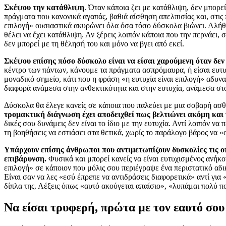
Σκέψου την κατάθλιψη
. Όταν κάποια ζει με κατάθλιψη, δεν μπορε
πράγματα που κανονικά αγαπάς, βαθιά αίσθηση απελπισίας και, στις π
επιλογή» ουσιαστικά ακυρώνει όλα όσα τόσο δύσκολα βιώνει. Αλήθει
θέλει να έχει κατάθλιψη. Αν ξέρεις λοιπόν κάποια που την περνάει, σ
δεν μπορεί με τη θέλησή του και μόνο να βγει από εκεί.
Σκέψου επίσης πόσο δύσκολο είναι να είσαι χαρούμενη όταν δεν 
κέντρο των πάντων, κάνουμε τα πράγματα ασπρόμαυρα, ή είσαι ευτυ
μοναδικό σημείο, κάτι που η φράση «η ευτυχία είναι επιλογή» αδυνα
διαφορά ανάμεσα στην ανθεκτικότητα και στην ευτυχία, ανάμεσα στο
Δύσκολα θα έλεγε κανείς σε κάποια που παλεύει με μια σοβαρή ασθέ
τρομακτική διάγνωση έχει αποδειχθεί πως βελτιώνει ακόμη και 
δικές σου δυνάμεις δεν είναι το ίδιο με την ευτυχία. Αντί λοιπόν να
τη βοηθήσεις να εστιάσει στα θετικά, χωρίς το παράλογο βάρος να «ο
Υπάρχουν επίσης άνθρωποι που αντιμετωπίζουν δυσκολίες τις οπο
επιβάρυνση.
Φυσικά και μπορεί κανείς να είναι ευτυχισμένος ανήκον
επιλογή» σε κάποιον που μόλις σου περιέγραψε ένα περιστατικό αδικ
Είναι σαν να λες «εσύ έπρεπε να αντιδράσεις διαφορετικά» αντί για
δίπλα της. Λέξεις όπως «αυτό ακούγεται απαίσιο», «λυπάμαι πολύ π
Να είσαι τρυφερή, πρώτα με τον εαυτό σου