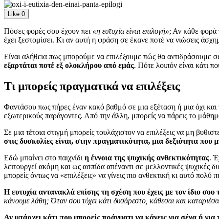
Like
0
Πόσες φορές σου έχουν πει
«η ευτυχία είναι επιλογή»
; Αν κάθε φορά 
έχει ξεστομίσει. Κι αν αυτή η φράση σε έκανε ποτέ να νιώσεις άσχημ
Είναι αλήθεια πως μπορούμε να επιλέξουμε πώς θα αντιδράσουμε σε 
εξαρτάται ποτέ εξ ολοκλήρου από εμάς
. Πότε λοιπόν είναι κάτι π
Τι μπορείς πραγματικά να επιλέξεις
Φαντάσου πως πήρες έναν κακό βαθμό σε μια εξέταση ή μια όχι και τ
εξωτερικούς παράγοντες. Από την άλλη, μπορείς να πάρεις το μάθημ
Σε μια τέτοια στιγμή μπορείς τουλάχιστον να επιλέξεις να μη βυθιστε
στις δυσκολίες είναι, στην πραγματικότητα, μια δεξιότητα που 
Εδώ μπαίνει στο παιχνίδι
η έννοια της ψυχικής ανθεκτικότητας
. 
λειτουργεί ακόμη και ως ασπίδα απέναντι σε μελλοντικές ψυχικές δυ
μπορείς όντως να «επιλέξεις» να γίνεις πιο ανθεκτική κι αυτό πολύ 
Η ευτυχία αντανακλά επίσης τη σχέση που έχεις με τον ίδιο σου 
κάνουμε λάθη;
Όταν σου τύχει κάτι δυσάρεστο, κάθεσαι και καταριέσ
Αν υπάρχει κάτι που μπορείς πράγματι να κάνεις για σένα ή για 