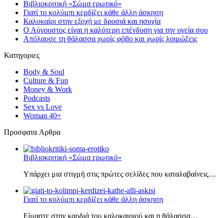
Βιβλιοκριτική «Σώμα ερωτικό»
Γιατί το κολύμπι κερδίζει κάθε άλλη άσκηση
Καλοκαίρι στην εξοχή με δροσιά και ησυχία
Ο Αύγουστος είναι η καλύτερη επένδυση για την υγεία σου
Απόλαυσε τη θάλασσα χωρίς φόβο και χωρίς λοιμώξεις
Κατηγοριες
Body & Soul
Culture & Fun
Money & Work
Podcasts
Sex vs Love
Woman 40+
Πρoσφατα Aρθρα
Βιβλιοκριτική «Σώμα ερωτικό»
Υπάρχει μια στιγμή στις πρώτες σελίδες που καταλαβαίνεις…
Γιατί το κολύμπι κερδίζει κάθε άλλη άσκηση
Είμαστε στην καρδιά του καλοκαιριού και η θάλασσα…