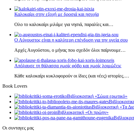
Καλοκαίρι στην εξοχή με δροσιά και ησυχία
Ολο το καλοκαίρι μιλάμε για νησιά, παραλίες και…
Ο Αύγουστος είναι η καλύτερη επένδυση για την υγεία σου
Αρχές Αυγούστου, ο μήνας που σχεδόν όλοι παίρνουμε…
Απόλαυσε τη θάλασσα χωρίς φόβο και χωρίς λοιμώξεις
Κάθε καλοκαίρι κυκλοφορούν οι ίδιες (και νέες) ιστορίες.…
Book Lovers
Βιβλιοκριτική «Σώμα ερωτικό»
Βιβλιοκριτικ
Βιβλιοκριτική «Τα Δι
Βιβλιοκριτική «Οι πρώην»
Βιβλιοκρι
Οι συνταγες μας