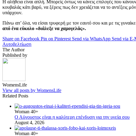
Η αλήθεια είναι απλή. Μπορείς όντως να κάνεις επιλογές που κάνουν
κουβαλάς κάτι βαρύ, να ξέρεις πως δεν χρειάζεται να το αντέξεις μόν
υπάρχουν.
Πάνω απ’ όλα, να είσαι τρυφερή με τον εαυτό σου και με τις γυναίκ
από ένα εύκολο «διάλεξε να χαμογελάς».
Share on Facebook
Pin on Pinterest
Send via WhatsApp
Send via E-
Αυτοβελτίωση
The Author
Published by
WomensLife
View all posts by WomensLife
Related Posts
Woman 40+
Ο Αύγουστος είναι η καλύτερη επένδυση για την υγεία σου
August 4, 2026
Woman 40+