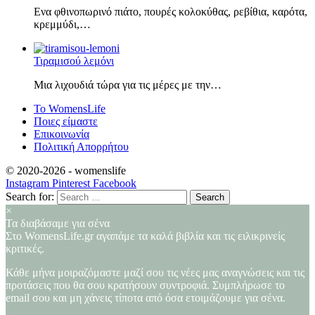
Ενα φθινοπωρινό πιάτο, πουρές κολοκύθας, ρεβίθια, καρότα,
κρεμμύδι,…
Τιραμισού λεμόνι
Μια λιχουδιά τώρα για τις μέρες με την…
Το WomensLife
Ποιες είμαστε
Επικοινωνία
Πολιτική Απορρήτου
© 2020-2026 -
womenslife
Instagram
Pinterest
Facebook
Search for:
×
Τα διαβάσαμε για σένα
Στο WomensLife.gr αγαπάμε τα καλά βιβλία και τις ειλικρινείς
κριτικές.
Κάθε μήνα μοιραζόμαστε μαζί σου τις νέες μας αναγνώσεις και τις
προτάσεις που θα σου κρατήσουν συντροφιά. Συμπλήρωσε το
email σου και μη χάνεις τίποτα από όσα ετοιμάζουμε για σένα.