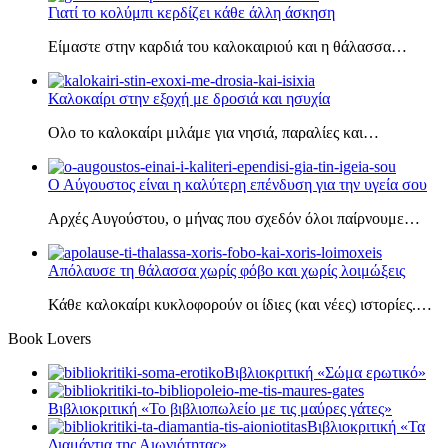
Γιατί το κολύμπι κερδίζει κάθε άλλη άσκηση
Είμαστε στην καρδιά του καλοκαιριού και η θάλασσα…
Καλοκαίρι στην εξοχή με δροσιά και ησυχία
Ολο το καλοκαίρι μιλάμε για νησιά, παραλίες και…
Ο Αύγουστος είναι η καλύτερη επένδυση για την υγεία σου
Αρχές Αυγούστου, ο μήνας που σχεδόν όλοι παίρνουμε…
Απόλαυσε τη θάλασσα χωρίς φόβο και χωρίς λοιμώξεις
Κάθε καλοκαίρι κυκλοφορούν οι ίδιες (και νέες) ιστορίες.…
Book Lovers
Βιβλιοκριτική «Σώμα ερωτικό»
Βιβλιοκριτική «Το βιβλιοπωλείο με τις μαύρες γάτες»
Βιβλιοκριτική «Τα
Διαμάντια της Αιωνιότητας»