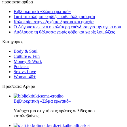
προσφατα αρθρα
Βιβλιοκριτική «Σώμα ερωτικό»
Γιατί το κολύμπι κερδίζει κάθε άλλη άσκηση
Καλοκαίρι στην εξοχή με δροσιά και ησυχία
Ο Αύγουστος είναι η καλύτερη επένδυση για την υγεία σου
Απόλαυσε τη θάλασσα χωρίς φόβο και χωρίς λοιμώξεις
Κατηγοριες
Body & Soul
Culture & Fun
Money & Work
Podcasts
Sex vs Love
Woman 40+
Πρoσφατα Aρθρα
Βιβλιοκριτική «Σώμα ερωτικό»
Υπάρχει μια στιγμή στις πρώτες σελίδες που
καταλαβαίνεις…