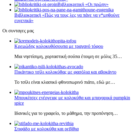
Βιβλιοκριτική «Οι πρώην»
Βιβλιοκριτική «Πώς να τους λες να πάνε να γ*μηθούνε
ευγενικά»
Οι συνταγες μας
Κρεμώδης κολοκυθόσουπα με τραγανό τόφου
Μια νηστίσιμη, χορταστική σούπα έτοιμη σε μόλις 35…
Πικάντικο τσίλι κολοκύθας με φασόλια και αβοκάντο
Το τσίλι είναι κλασικό φθινοπωρινό πιάτο, εδώ με…
Μπουκίτσες ενέργειας με κολοκύθα και μπαχαρικά pumpkin
spice
Ιδανικές για το γραφείο, το μάθημα, την προπόνηση…
Στιφάδο με κολοκύθα και ρεβίθια