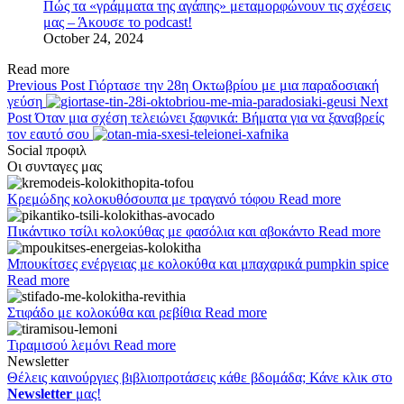
Πώς τα «γράμματα της αγάπης» μεταμορφώνουν τις σχέσεις
μας – Άκουσε το podcast!
October 24, 2024
Read more
Previous Post
Γιόρτασε την 28η Οκτωβρίου με μια παραδοσιακή
γεύση
Next
Post
Όταν μια σχέση τελειώνει ξαφνικά: Βήματα για να ξαναβρείς
τον εαυτό σου
Social προφιλ
Οι συνταγες μας
Κρεμώδης κολοκυθόσουπα με τραγανό τόφου
Read more
Πικάντικο τσίλι κολοκύθας με φασόλια και αβοκάντο
Read more
Μπουκίτσες ενέργειας με κολοκύθα και μπαχαρικά pumpkin spice
Read more
Στιφάδο με κολοκύθα και ρεβίθια
Read more
Τιραμισού λεμόνι
Read more
Newsletter
Θέλεις καινούργιες βιβλιοπροτάσεις κάθε βδομάδα; Κάνε κλικ στο
Newsletter
μας!