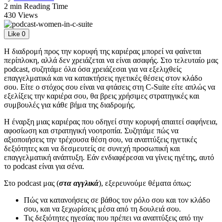
2 min Reading Time
430 Views
Like
0
Η διαδρομή προς την κορυφή της καριέρας μπορεί να φαίνεται
περίπλοκη, αλλά δεν χρειάζεται να είναι ασαφής. Στο τελευταίο μας
podcast, συζητάμε όλα όσα χρειάζεσαι για να εξελιχθείς
επαγγελματικά και να κατακτήσεις ηγετικές θέσεις στον κλάδο
σου. Είτε ο στόχος σου είναι να φτάσεις στη C-Suite είτε απλώς να
εξελίξεις την καριέρα σου, θα βρεις χρήσιμες στρατηγικές και
συμβουλές για κάθε βήμα της διαδρομής.
Η έναρξη μιας καριέρας που οδηγεί στην κορυφή απαιτεί σαφήνεια,
αφοσίωση και στρατηγική νοοτροπία. Συζητάμε πώς να
αξιοποιήσεις την τρέχουσα θέση σου, να αναπτύξεις ηγετικές
δεξιότητες και να δεσμευτείς σε συνεχή προσωπική και
επαγγελματική ανάπτυξη. Εάν ενδιαφέρεσαι να γίνεις ηγέτης, αυτό
το podcast είναι για σένα.
Στο podcast μας (
στα αγγλικά
), εξερευνούμε θέματα όπως:
Πώς να κατανοήσεις σε βάθος τον ρόλο σου και τον κλάδο
σου, και να ξεχωρίσεις μέσα από τη δουλειά σου.
Τις δεξιότητες ηγεσίας που πρέπει να αναπτύξεις από την