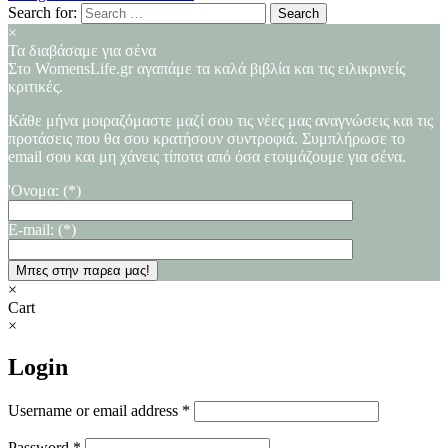
Search for:
×
Τα διαβάσαμε για σένα
Στο WomensLife.gr αγαπάμε τα καλά βιβλία και τις ειλικρινείς
κριτικές.
Κάθε μήνα μοιραζόμαστε μαζί σου τις νέες μας αναγνώσεις και τις
προτάσεις που θα σου κρατήσουν συντροφιά. Συμπλήρωσε το
email σου και μη χάνεις τίποτα από όσα ετοιμάζουμε για σένα.
'Ονομα: (*)
E-mail: (*)
×
Cart
×
Login
Username or email address
*
Password
*