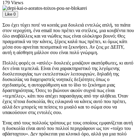
179 Views
Like
0
Σου έχει τύχει ποτέ να κοιτάς μια δουλειά εντελώς απλή, τα πιάτα
στον νεροχύτη, ένα email που πρέπει να στείλεις, μια κουβέντα που
όλο αναβάλλεις και να νιώθεις πως είναι ολόκληρο βουνό; Θες
πραγματικά να την κάνεις, ξέρεις καλά πως πρέπει, κι όμως κάτι
μέσα σου αρνείται πεισματικά να ξεκινήσει. Αν ζεις με ΔΕΠΥ,
αυτή η αίσθηση μάλλον σου είναι πολύ γνώριμη.
Πολλές φορές οι «απλές» δουλειές μοιάζουν ακατόρθωτες, κι αυτό
δεν είναι τεμπελιά. Είναι ένα χαρακτηριστικό της λεγόμενης
δυσλειτουργίας των εκτελεστικών λειτουργιών, δηλαδή της
δυσκολίας να διαχειριστείς νοητικές δεξιότητες όπως ο
σχεδιασμός, η αυτορρύθμιση και το ίδιο το ξεκίνημα μιας
δραστηριότητας. Όσες το βιώνουν ακούν συχνά πως είναι
«τεμπέλες», κάτι που απέχει παρασάγγας από την αλήθεια. Όταν
έχεις τέτοια δυσκολία, θες ειλικρινά να κάνεις αυτό που πρέπει,
αλλά δεν μπορείς να πείσεις το μυαλό και το σώμα σου να
υπακούσουν στις εντολές σου.
Ένας από τους πολλούς τρόπους με τους οποίους εμφανίζεται αυτή
η δυσκολία είναι αυτό που πολλοί περιγράφουν ως τον «τοίχο του
αβάσταχτου». Δεν πρόκειται για κλινικό όρο, αλλά για μια πολύ