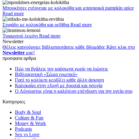
Μπουκίτσες ενέργειας με κολοκύθα και μπαχαρικά pumpkin spice
Read more
Στιφάδο με κολοκύθα και ρεβίθια
Read more
Τιραμισού λεμόνι
Read more
Newsletter
Θέλεις καινούργιες βιβλιοπροτάσεις κάθε βδομάδα; Κάνε κλικ στο
Newsletter
μας!
προσφατα αρθρα
Πώς να βγάλεις τον καύσωνα χωρίς να λιώσεις
Βιβλιοκριτική «Σώμα ερωτικό»
Γιατί το κολύμπι κερδίζει κάθε άλλη άσκηση
Καλοκαίρι στην εξοχή με δροσιά και ησυχία
Ο Αύγουστος είναι η καλύτερη επένδυση για την υγεία σου
Κατηγοριες
Body & Soul
Culture & Fun
Money & Work
Podcasts
Sex vs Love