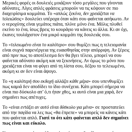
Μερικές φορές οι δουλειές μοιάζουν τόσο μεγάλες που γίνονται
αδύνατες. Λίγες απλές φράσεις μπορούν να τις κόψουν σε πιο
διαχειρίσιμα κομμάτια. Το «
απλώς ξεκίνα, δεν χρειάζεται να
τελειώσεις
» δουλεύει υπέροχα όταν κάτι σου φαίνεται ασήκωτο. Αν
ο νεροχύτης είναι γεμάτος πιάτα, πλύνε μόνο ένα. Μόλις πλυθεί
εκείνο το ένα, ίσως βρεις το κουράγιο να κάνεις κι άλλα. Κι αν όχι,
έκανες τουλάχιστον ένα μικρό κομμάτι της δουλειάς σου.
Το «
τελειωμένο είναι το καλύτερο
» σου θυμίζει πως η τελειομανία
είναι συχνά παρενέργεια της ευαισθησίας στην απόρριψη. Αν ξέρεις
από πριν πως το αποτέλεσμα δεν θα βγει τέλειο, μπορεί να σου
φαίνεται αδύνατο ακόμη και να ξεκινήσεις. Αν όμως το μόνο που
χρειάζεται είναι να φύγει από τη λίστα σου, δέξου το τελειωμένο,
ακόμη κι αν δεν είναι άψογο.
Το «
η καλύτερή σου εκδοχή αλλάζει κάθε μέρα
» σου υπενθυμίζει
πως καμιά δεν αποδίδει το ίδιο συνέχεια. Κάτι μπορεί σήμερα να
είναι πιο δύσκολο απ’ ό,τι ήταν χθες, κι αυτό είναι μια χαρά, δεν
σημαίνει πως απέτυχες.
Το «
είναι εντάξει αν αυτό είναι δύσκολο για μένα
» σε προστατεύει
από την παγίδα να λες πως «θα έπρεπε» να μπορείς να κάνεις κάτι
που φαίνεται απλό.
Γιατί το ότι κάτι φαίνεται απλό δεν σημαίνει
πως είναι και εύκολο.