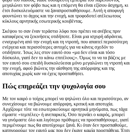
μεγαλώνει τον φόβο πως και η επόμενη θα είναι εξίσου άσχημη, κι
έτσι δυσκολευόμαστε να ξαναπροσπαθήσουμε. Αυτή η αποφυγή
φουντώνει το άγχος και την ενοχή, και τροφοδοτεί ατέλειωτους
κύκλους αρνητικής εσωτερικής κουβέντας.
Σκέψου το σαν έναν τεράστιο λόφο που πρέπει να ανέβεις πριν
καταφέρεις να ξεκινήσεις οτιδήποτε. Είναι μια ισχυρή αδράνεια,
ενισχυμένη από την ενοχή και τη ντροπή, που απαιτεί περισσότερη
ενέργεια και περισσότερες αντοχές για να κάνεις σχεδόν το
οτιδήποτε. Ίσως λες στον εαυτό σου «μα δεν είναι και τόσο
δύσκολο, γιατί δεν το κάνω επιτέλους;». Όμως το να τα βάζεις με
τον εαυτό σου επειδή δυσκολεύεσαι μόνο μεγαλώνει τη ντροπή και
την ενοχή, αφού βιώνεις την αίσθηση της απόρριψης και της
αποτυχίας χωρίς καν να έχεις προσπαθήσει.
Πώς επηρεάζει την ψυχολογία σου
Με τον καιρό ο τοίχος μπορεί να ψηλώνει όλο και περισσότερο, αν
συνεχίσουμε να βιώνουμε απόρριψη, κριτική και αποτυχία.
Αρχίζουμε τότε να εσωτερικεύουμε αρνητικά μηνύματα, πως τάχα
είμαστε «τεμπέλες» ή ανεπαρκείς. Όσο περνάει ο καιρός, μπορεί
να γινόμαστε όλο και λιγότερο πρόθυμες να προσπαθήσουμε, γιατί
περιμένουμε πως θα αποτύχουμε ξανά. Κι όταν δεν προσπαθούμε,
κατηγορούμε τον εαυτό μας που δεν έκανε καμία προσπάθεια. Έτσι