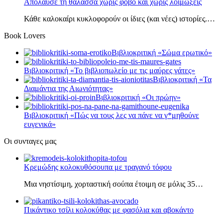
Απόλαυσε τη θάλασσα χωρίς φόβο και χωρίς λοιμώξεις
Κάθε καλοκαίρι κυκλοφορούν οι ίδιες (και νέες) ιστορίες.…
Book Lovers
Βιβλιοκριτική «Σώμα ερωτικό»
Βιβλιοκριτική «Το βιβλιοπωλείο με τις μαύρες γάτες»
Βιβλιοκριτική «Τα
Διαμάντια της Αιωνιότητας»
Βιβλιοκριτική «Οι πρώην»
Βιβλιοκριτική «Πώς να τους λες να πάνε να γ*μηθούνε
ευγενικά»
Οι συνταγες μας
Κρεμώδης κολοκυθόσουπα με τραγανό τόφου
Μια νηστίσιμη, χορταστική σούπα έτοιμη σε μόλις 35…
Πικάντικο τσίλι κολοκύθας με φασόλια και αβοκάντο