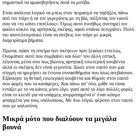
σημαντικά να αμφισβητήσεις αυτά τα μοτίβα.
Είναι απόλυτα λογικό να μπεις στον πειρασμό να πηδήξεις πάνω
από τον τοίχο ή να τον γκρεμίσεις με τη βία, πιέζοντας τον εαυτό
σου να «το κάνει επιτέλους». Όμως αυτό συνήθως συντηρεί τον
φαύλο κύκλο της αρνητικής σκέψης, αφού σπάνια πετυχαίνει. Πολύ
πιο αποτελεσματικό είναι να ανέβεις τον τοίχο με μικρά,
διαχειρίσιμα βήματα.
Πρώτα, πιάσε τη σπείρα των σκέψεων πριν ξεφύγει εντελώς.
Ονομάτισε αυτό που συμβαίνει και δώσ’ του άλλη οπτική,
λέγοντας μέσα σου πως βιώνεις αρνητική εσωτερική κουβέντα
αλλά οι σκέψεις δεν είναι γεγονότα. Δώσε στον εαυτό σου μια
στιγμή να ηρεμήσει τα έντονα συναισθήματα που ίσως ανεβαίνουν.
Εξάσκησε τη θετική εσωτερική κουβέντα και θύμισε στον εαυτό
σου φορές που τα κατάφερες. Και πάνω απ’ όλα, μάθε να είσαι
εντάξει με το να κάνεις μόνο λίγο, γιατί αυτό το λίγο πολλές φορές
είναι το κλειδί για να υπάρχεις ισορροπημένα σ’ έναν κόσμο
φτιαγμένο για τους υπόλοιπους. Με δυο λόγια, φέρσου στον εαυτό
σου με καλοσύνη.
Μικρά μότο που διαλύουν τα μεγάλα
βουνά