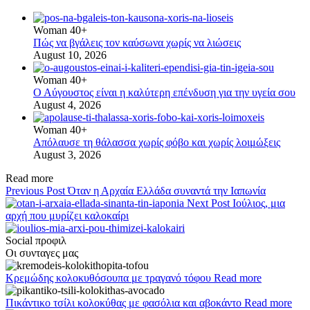
Woman 40+
Πώς να βγάλεις τον καύσωνα χωρίς να λιώσεις
August 10, 2026
Woman 40+
Ο Αύγουστος είναι η καλύτερη επένδυση για την υγεία σου
August 4, 2026
Woman 40+
Απόλαυσε τη θάλασσα χωρίς φόβο και χωρίς λοιμώξεις
August 3, 2026
Read more
Previous Post
Όταν η Αρχαία Ελλάδα συναντά την Ιαπωνία
Next Post
Ιούλιος, μια
αρχή που μυρίζει καλοκαίρι
Social προφιλ
Οι συνταγες μας
Κρεμώδης κολοκυθόσουπα με τραγανό τόφου
Read more
Πικάντικο τσίλι κολοκύθας με φασόλια και αβοκάντο
Read more