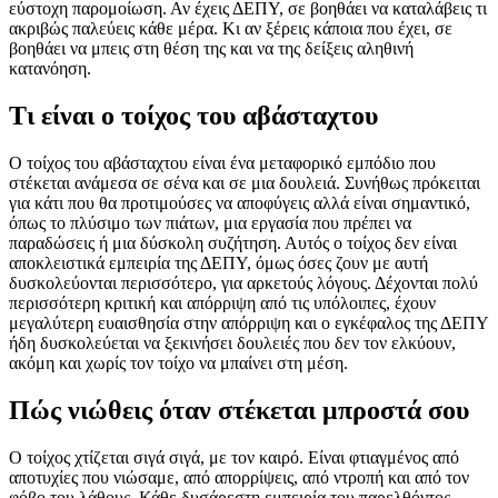
εύστοχη παρομοίωση. Αν έχεις ΔΕΠΥ, σε βοηθάει να καταλάβεις τι
ακριβώς παλεύεις κάθε μέρα. Κι αν ξέρεις κάποια που έχει, σε
βοηθάει να μπεις στη θέση της και να της δείξεις αληθινή
κατανόηση.
Τι είναι ο τοίχος του αβάσταχτου
Ο τοίχος του αβάσταχτου είναι ένα μεταφορικό εμπόδιο που
στέκεται ανάμεσα σε σένα και σε μια δουλειά. Συνήθως πρόκειται
για κάτι που θα προτιμούσες να αποφύγεις αλλά είναι σημαντικό,
όπως το πλύσιμο των πιάτων, μια εργασία που πρέπει να
παραδώσεις ή μια δύσκολη συζήτηση. Αυτός ο τοίχος δεν είναι
αποκλειστικά εμπειρία της ΔΕΠΥ, όμως όσες ζουν με αυτή
δυσκολεύονται περισσότερο, για αρκετούς λόγους. Δέχονται πολύ
περισσότερη κριτική και απόρριψη από τις υπόλοιπες, έχουν
μεγαλύτερη ευαισθησία στην απόρριψη και ο εγκέφαλος της ΔΕΠΥ
ήδη δυσκολεύεται να ξεκινήσει δουλειές που δεν τον ελκύουν,
ακόμη και χωρίς τον τοίχο να μπαίνει στη μέση.
Πώς νιώθεις όταν στέκεται μπροστά σου
Ο τοίχος χτίζεται σιγά σιγά, με τον καιρό. Είναι φτιαγμένος από
αποτυχίες που νιώσαμε, από απορρίψεις, από ντροπή και από τον
φόβο του λάθους. Κάθε δυσάρεστη εμπειρία του παρελθόντος