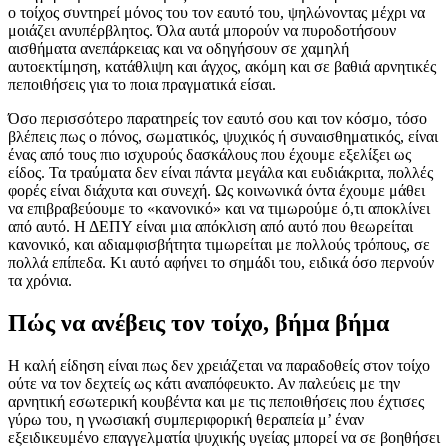
ο τοίχος συντηρεί μόνος του τον εαυτό του, ψηλώνοντας μέχρι να
μοιάζει ανυπέρβλητος. Όλα αυτά μπορούν να πυροδοτήσουν
αισθήματα ανεπάρκειας και να οδηγήσουν σε χαμηλή
αυτοεκτίμηση, κατάθλιψη και άγχος, ακόμη και σε βαθιά αρνητικές
πεποιθήσεις για το ποια πραγματικά είσαι.
Όσο περισσότερο παρατηρείς τον εαυτό σου και τον κόσμο, τόσο
βλέπεις πως ο πόνος, σωματικός, ψυχικός ή συναισθηματικός, είναι
ένας από τους πιο ισχυρούς δασκάλους που έχουμε εξελίξει ως
είδος. Τα τραύματα δεν είναι πάντα μεγάλα και ευδιάκριτα, πολλές
φορές είναι διάχυτα και συνεχή. Ως κοινωνικά όντα έχουμε μάθει
να επιβραβεύουμε το «κανονικό» και να τιμωρούμε ό,τι αποκλίνει
από αυτό. Η ΔΕΠΥ είναι μια απόκλιση από αυτό που θεωρείται
κανονικό, και αδιαμφισβήτητα τιμωρείται με πολλούς τρόπους, σε
πολλά επίπεδα. Κι αυτό αφήνει το σημάδι του, ειδικά όσο περνούν
τα χρόνια.
Πώς να ανέβεις τον τοίχο, βήμα βήμα
Η καλή είδηση είναι πως δεν χρειάζεται να παραδοθείς στον τοίχο
ούτε να τον δεχτείς ως κάτι αναπόφευκτο. Αν παλεύεις με την
αρνητική εσωτερική κουβέντα και με τις πεποιθήσεις που έχτισες
γύρω του, η γνωσιακή συμπεριφορική θεραπεία μ’ έναν
εξειδικευμένο επαγγελματία ψυχικής υγείας μπορεί να σε βοηθήσει