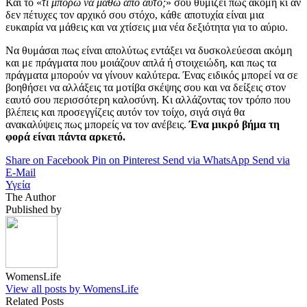
Και το «
τι μπορώ να μάθω από αυτό;
» σου θυμίζει πως ακόμη κι αν
δεν πέτυχες τον αρχικό σου στόχο, κάθε αποτυχία είναι μια
ευκαιρία να μάθεις και να χτίσεις μια νέα δεξιότητα για το αύριο.
Να θυμάσαι πως είναι απολύτως εντάξει να δυσκολεύεσαι ακόμη
και με πράγματα που μοιάζουν απλά ή στοιχειώδη, και πως τα
πράγματα μπορούν να γίνουν καλύτερα. Ένας ειδικός μπορεί να σε
βοηθήσει να αλλάξεις τα μοτίβα σκέψης σου και να δείξεις στον
εαυτό σου περισσότερη καλοσύνη. Κι αλλάζοντας τον τρόπο που
βλέπεις και προσεγγίζεις αυτόν τον τοίχο, σιγά σιγά θα
ανακαλύψεις πως μπορείς να τον ανέβεις.
Ένα μικρό βήμα τη
φορά είναι πάντα αρκετό.
Share on Facebook
Pin on Pinterest
Send via WhatsApp
Send via
E-Mail
Υγεία
The Author
Published by
WomensLife
View all posts by WomensLife
Related Posts