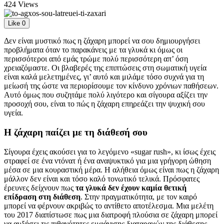
424 Views
Like
0
Δεν είναι μυστικό πως η ζάχαρη μπορεί να σου δημιουργήσει
προβλήματα όταν το παρακάνεις με τα γλυκά κι όμως οι
περισσότεροι από εμάς τρώμε πολύ περισσότερη απ’ όση
χρειαζόμαστε. Οι βλαβερές της επιπτώσεις στη σωματική υγεία
είναι καλά μελετημένες, γι’ αυτό και μιλάμε τόσο συχνά για τη
μείωσή της ώστε να περιορίσουμε τον κίνδυνο χρόνιων παθήσεων.
Αυτό όμως που συζητάμε πολύ λιγότερο και σίγουρα αξίζει την
προσοχή σου, είναι το πώς η ζάχαρη επηρεάζει την ψυχική σου
υγεία.
Η ζάχαρη παίζει με τη διάθεσή σου
Σίγουρα έχεις ακούσει για το λεγόμενο «sugar rush», κι ίσως έχεις
στραφεί σε ένα ντόνατ ή ένα αναψυκτικό για μια γρήγορη ώθηση
μέσα σε μια κουραστική μέρα. Η αλήθεια όμως είναι πως η ζάχαρη
μάλλον δεν είναι και τόσο καλό τονωτικό τελικά. Πρόσφατες
έρευνες δείχνουν πως
τα γλυκά δεν έχουν καμία θετική
επίδραση στη διάθεση
. Στην πραγματικότητα, με τον καιρό
μπορεί να φέρνουν ακριβώς το αντίθετο αποτέλεσμα. Μια μελέτη
του 2017 διαπίστωσε πως μια διατροφή πλούσια σε ζάχαρη μπορεί
να αυξήσει τις πιθανότητες εμφάνισης διαταραχών της διάθεσης,