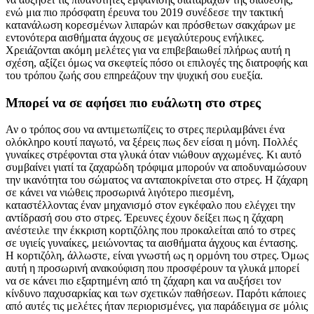
ενώ μια πιο πρόσφατη έρευνα του 2019 συνέδεσε την τακτική
κατανάλωση κορεσμένων λιπαρών και πρόσθετων σακχάρων με
εντονότερα αισθήματα άγχους σε μεγαλύτερους ενήλικες.
Χρειάζονται ακόμη μελέτες για να επιβεβαιωθεί πλήρως αυτή η
σχέση, αξίζει όμως να σκεφτείς πόσο οι επιλογές της διατροφής και
του τρόπου ζωής σου επηρεάζουν την ψυχική σου ευεξία.
Μπορεί να σε αφήσει πιο ευάλωτη στο στρες
Αν ο τρόπος σου να αντιμετωπίζεις το στρες περιλαμβάνει ένα
ολόκληρο κουτί παγωτό, να ξέρεις πως δεν είσαι η μόνη. Πολλές
γυναίκες στρέφονται στα γλυκά όταν νιώθουν αγχωμένες. Κι αυτό
συμβαίνει γιατί τα ζαχαρώδη τρόφιμα μπορούν να αποδυναμώσουν
την ικανότητα του σώματος να ανταποκρίνεται στο στρες. Η ζάχαρη
σε κάνει να νιώθεις προσωρινά λιγότερο πιεσμένη,
καταστέλλοντας έναν μηχανισμό στον εγκέφαλο που ελέγχει την
αντίδρασή σου στο στρες. Έρευνες έχουν δείξει πως η ζάχαρη
ανέστειλε την έκκριση κορτιζόλης που προκαλείται από το στρες
σε υγιείς γυναίκες, μειώνοντας τα αισθήματα άγχους και έντασης.
Η κορτιζόλη, άλλωστε, είναι γνωστή ως η ορμόνη του στρες. Όμως
αυτή η προσωρινή ανακούφιση που προσφέρουν τα γλυκά μπορεί
να σε κάνει πιο εξαρτημένη από τη ζάχαρη και να αυξήσει τον
κίνδυνο παχυσαρκίας και των σχετικών παθήσεων. Παρότι κάποιες
από αυτές τις μελέτες ήταν περιορισμένες, για παράδειγμα σε μόλις