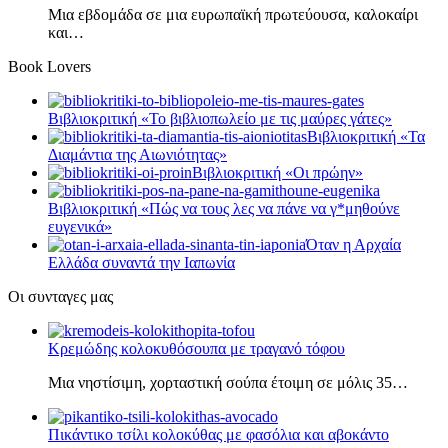
Μια εβδομάδα σε μια ευρωπαϊκή πρωτεύουσα, καλοκαίρι
και…
Book Lovers
Βιβλιοκριτική «Το βιβλιοπωλείο με τις μαύρες γάτες»
Βιβλιοκριτική «Τα
Διαμάντια της Αιωνιότητας»
Βιβλιοκριτική «Οι πρώην»
Βιβλιοκριτική «Πώς να τους λες να πάνε να γ*μηθούνε
ευγενικά»
Όταν η Αρχαία
Ελλάδα συναντά την Ιαπωνία
Οι συνταγες μας
Κρεμώδης κολοκυθόσουπα με τραγανό τόφου
Μια νηστίσιμη, χορταστική σούπα έτοιμη σε μόλις 35…
Πικάντικο τσίλι κολοκύθας με φασόλια και αβοκάντο