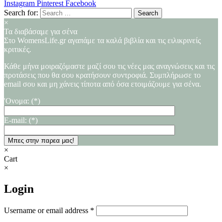
Instagram
Pinterest
Facebook
Search for:
×
Τα διαβάσαμε για σένα
Στο WomensLife.gr αγαπάμε τα καλά βιβλία και τις ειλικρινείς
κριτικές.
Κάθε μήνα μοιραζόμαστε μαζί σου τις νέες μας αναγνώσεις και τις
προτάσεις που θα σου κρατήσουν συντροφιά. Συμπλήρωσε το
email σου και μη χάνεις τίποτα από όσα ετοιμάζουμε για σένα.
'Ονομα: (*)
E-mail: (*)
×
Cart
×
Login
Username or email address
*