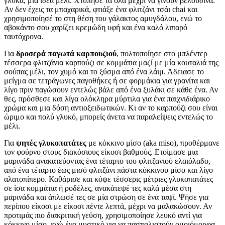
γλύκα, μια ιδέα μέλι. Χτύπησέ τα όλα μέχρι να γίνουν βελούδινα.
Αν δεν έχεις τα μπαχαρικά, φτιάξε ένα φλιτζάνι τσάι chai και
χρησιμοποίησέ το στη θέση του γάλακτος αμυγδάλου, ενώ το
αβοκάντο σου χαρίζει κρεμώδη υφή και ένα καλό λιπαρό
ταυτόχρονα.
Για
δροσερά παγωτά καρπουζιού
, πολτοποίησε στο μπλέντερ
τέσσερα φλιτζάνια καρπούζι σε κομμάτια μαζί με μία κουταλιά της
σούπας μέλι, τον χυμό και το ξύσμα από ένα λάιμ. Άδειασε το
μείγμα σε τετράγωνες παγοθήκες ή σε φορμάκια για γρανίτα και
λίγο πριν παγώσουν εντελώς βάλε από ένα ξυλάκι σε κάθε ένα. Αν
θες, πρόσθεσε και λίγα ολόκληρα μύρτιλα για ένα παιχνιδιάρικο
χρώμα και μια δόση αντιοξειδωτικών. Κι αν το καρπούζι σου είναι
ώριμο και πολύ γλυκό, μπορείς άνετα να παραλείψεις εντελώς το
μέλι.
Για
ψητές γλυκοπατάτες
με κόκκινο μίσο (aka miso), προθέρμανε
τον φούρνο στους διακόσιους είκοσι βαθμούς. Ετοίμασε μια
μαρινάδα ανακατεύοντας ένα τέταρτο του φλιτζανιού ελαιόλαδο,
από ένα τέταρτο έως μισό φλιτζάνι πάστα κόκκινου μίσο και λίγο
αλατοπίπερο. Καθάρισε και κόψε τέσσερις μέτριες γλυκοπατάτες
σε ίσα κομμάτια ή ροδέλες, ανακάτεψέ τες καλά μέσα στη
μαρινάδα και άπλωσέ τες σε μία στρώση σε ένα ταψί. Ψήσε για
περίπου είκοσι με είκοσι πέντε λεπτά, μέχρι να μαλακώσουν. Αν
προτιμάς πιο διακριτική γεύση, χρησιμοποίησε λευκό αντί για
κόκκινο μίσο, ενώ ένα μυστικό για να πασπαλιστούν ομοιόμορφα