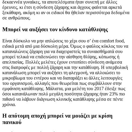
δεκαεννέα γυναίκες, τα αποτελέσματα ήταν συνεπή με άλλες
έρευνες, κι έτσι η σύνδεση ζάχαρης και άγχους φαίνεται αρκετά
ξεκάθαρη, ακόμη κι αν οι ειδικοί θα ήθελαν περισσότερα δεδομένα
σε ανθρώπους.
Μπορεί να αυξήσει τον κίνδυνο κατάθλιψης
Είναι δύσκολο να μην απλώσεις το χέρι σου σ’ ένα comfort food,
ειδικά μετά από μια δύσκολη μέρα. Όμως ο φαύλος κύκλος του να
καταναλώνεις ζάχαρη για να διαχειριστείς τα συναισθήματά σου
μπορεί τελικά να επιδεινώσει την αίσθηση θλίψης, κόπωσης ή
απελπισίας. Πολλές μελέτες έχουν εντοπίσει σύνδεση ανάμεσα
στις διατροφές με πολλή ζάχαρη και την κατάθλιψη. Η υπερβολική
κατανάλωση μπορεί να αυξήσει τη φλεγμονή, να αλλοιώσει το
μικροβίωμα του εντέρου και να διαταράξει κι άλλες λειτουργίες
του οργανισμού, αλλαγές που θεωρείται πως συμβάλλουν στην
εμφάνιση κατάθλιψης. Μάλιστα, μια μελέτη του 2017 έδειξε πως
όσοι κατανάλωναν πολύ μεγάλη ποσότητα ζάχαρης ήταν 23% πιο
πιθανό να λάβουν διάγνωση κλινικής κατάθλιψης μέσα σε πέντε
χρόνια.
Η απότομη αποχή μπορεί να μοιάζει με κρίση
πανικού