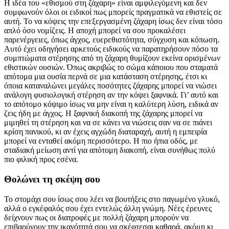
Η ιδέα του «εθισμού στη ζάχαρη» είναι αμφιλεγόμενη και δεν
συμφωνούν όλοι οι ειδικοί πως μπορείς πραγματικά να εθιστείς σε
αυτή. Το να κόψεις την επεξεργασμένη ζάχαρη ίσως δεν είναι τόσο
απλό όσο νομίζεις. Η αποχή μπορεί να σου προκαλέσει
παρενέργειες, όπως άγχος, ευερεθιστότητα, σύγχυση και κόπωση.
Αυτό έχει οδηγήσει αρκετούς ειδικούς να παρατηρήσουν πόσο τα
συμπτώματα στέρησης από τη ζάχαρη θυμίζουν εκείνα ορισμένων
εθιστικών ουσιών. Όπως ακριβώς το σώμα κάποιου που σταματά
απότομα μια ουσία περνά σε μια κατάσταση στέρησης, έτσι κι
όποια καταναλώνει μεγάλες ποσότητες ζάχαρης μπορεί να νιώσει
ανάλογη φυσιολογική στέρηση αν την κόψει ξαφνικά. Γι’ αυτό και
το απότομο κόψιμο ίσως να μην είναι η καλύτερη λύση, ειδικά αν
ζεις ήδη με άγχος. Η ξαφνική διακοπή της ζάχαρης μπορεί να
μιμηθεί τη στέρηση και να σε κάνει να νιώσεις σαν να σε πιάνει
κρίση πανικού, κι αν έχεις αγχώδη διαταραχή, αυτή η εμπειρία
μπορεί να ενταθεί ακόμη περισσότερο. Η πιο ήπια οδός, με
σταδιακή μείωση αντί για απότομη διακοπή, είναι συνήθως πολύ
πιο φιλική προς εσένα.
Θολώνει τη σκέψη σου
Το στομάχι σου ίσως σου λέει να βουτήξεις στο παγωμένο γλυκό,
αλλά ο εγκέφαλός σου έχει εντελώς άλλη γνώμη. Νέες έρευνες
δείχνουν πως οι διατροφές με πολλή ζάχαρη μπορούν να
επιβαρύνουν την ικανότητά σου να σκέφτεσαι καθαρά, ακόμη κι