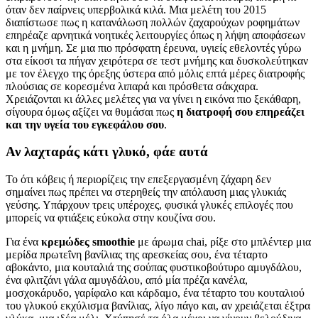
όταν δεν παίρνεις υπερβολικά κιλά. Μια μελέτη του 2015
διαπίστωσε πως η κατανάλωση πολλών ζαχαρούχων ροφημάτων
επηρέαζε αρνητικά νοητικές λειτουργίες όπως η λήψη αποφάσεων
και η μνήμη. Σε μια πιο πρόσφατη έρευνα, υγιείς εθελοντές γύρω
στα είκοσι τα πήγαν χειρότερα σε τεστ μνήμης και δυσκολεύτηκαν
με τον έλεγχο της όρεξης ύστερα από μόλις επτά μέρες διατροφής
πλούσιας σε κορεσμένα λιπαρά και πρόσθετα σάκχαρα.
Χρειάζονται κι άλλες μελέτες για να γίνει η εικόνα πιο ξεκάθαρη,
σίγουρα όμως αξίζει να θυμάσαι πως
η διατροφή σου επηρεάζει
και την υγεία του εγκεφάλου σου
.
Αν λαχταράς κάτι γλυκό, φάε αυτά
Το ότι κόβεις ή περιορίζεις την επεξεργασμένη ζάχαρη δεν
σημαίνει πως πρέπει να στερηθείς την απόλαυση μιας γλυκιάς
γεύσης. Υπάρχουν τρεις υπέροχες, φυσικά γλυκές επιλογές που
μπορείς να φτιάξεις εύκολα στην κουζίνα σου.
Για ένα
κρεμώδες smoothie
με άρωμα chai, ρίξε στο μπλέντερ μια
μερίδα πρωτεΐνη βανίλιας της αρεσκείας σου, ένα τέταρτο
αβοκάντο, μια κουταλιά της σούπας φυστικοβούτυρο αμυγδάλου,
ένα φλιτζάνι γάλα αμυγδάλου, από μία πρέζα κανέλα,
μοσχοκάρυδο, γαρίφαλο και κάρδαμο, ένα τέταρτο του κουταλιού
του γλυκού εκχύλισμα βανίλιας, λίγο πάγο και, αν χρειάζεται έξτρα