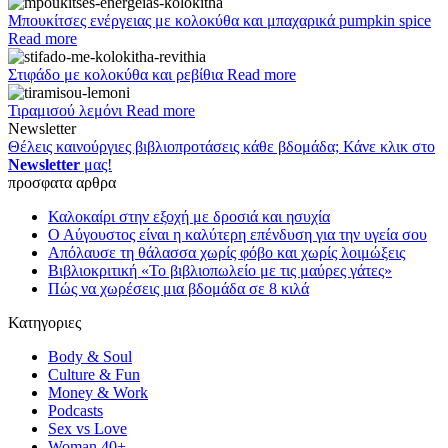
Μπουκίτσες ενέργειας με κολοκύθα και μπαχαρικά pumpkin spice
Read more
Στιφάδο με κολοκύθα και ρεβίθια
Read more
Τιραμισού λεμόνι
Read more
Newsletter
Θέλεις καινούργιες βιβλιοπροτάσεις κάθε βδομάδα; Κάνε κλικ στο
Newsletter
μας!
προσφατα αρθρα
Καλοκαίρι στην εξοχή με δροσιά και ησυχία
Ο Αύγουστος είναι η καλύτερη επένδυση για την υγεία σου
Απόλαυσε τη θάλασσα χωρίς φόβο και χωρίς λοιμώξεις
Βιβλιοκριτική «Το βιβλιοπωλείο με τις μαύρες γάτες»
Πώς να χωρέσεις μια βδομάδα σε 8 κιλά
Κατηγοριες
Body & Soul
Culture & Fun
Money & Work
Podcasts
Sex vs Love
Woman 40+