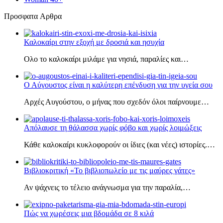
Πρoσφατα Aρθρα
Καλοκαίρι στην εξοχή με δροσιά και ησυχία
Ολο το καλοκαίρι μιλάμε για νησιά, παραλίες και…
Ο Αύγουστος είναι η καλύτερη επένδυση για την υγεία σου
Αρχές Αυγούστου, ο μήνας που σχεδόν όλοι παίρνουμε…
Απόλαυσε τη θάλασσα χωρίς φόβο και χωρίς λοιμώξεις
Κάθε καλοκαίρι κυκλοφορούν οι ίδιες (και νέες) ιστορίες.…
Βιβλιοκριτική «Το βιβλιοπωλείο με τις μαύρες γάτες»
Αν ψάχνεις το τέλειο ανάγνωσμα για την παραλία,…
Πώς να χωρέσεις μια βδομάδα σε 8 κιλά