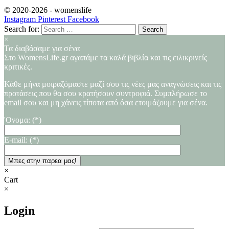
© 2020-2026 -
womenslife
Instagram
Pinterest
Facebook
Search for:
×
Τα διαβάσαμε για σένα
Στο WomensLife.gr αγαπάμε τα καλά βιβλία και τις ειλικρινείς
κριτικές.
Κάθε μήνα μοιραζόμαστε μαζί σου τις νέες μας αναγνώσεις και τις
προτάσεις που θα σου κρατήσουν συντροφιά. Συμπλήρωσε το
email σου και μη χάνεις τίποτα από όσα ετοιμάζουμε για σένα.
'Ονομα: (*)
E-mail: (*)
×
Cart
×
Login