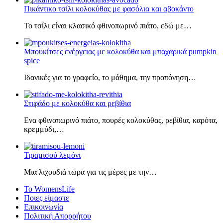
Πικάντικο τσίλι κολοκύθας με φασόλια και αβοκάντο
Το τσίλι είναι κλασικό φθινοπωρινό πιάτο, εδώ με…
Μπουκίτσες ενέργειας με κολοκύθα και μπαχαρικά pumpkin
spice
Ιδανικές για το γραφείο, το μάθημα, την προπόνηση…
Στιφάδο με κολοκύθα και ρεβίθια
Ενα φθινοπωρινό πιάτο, πουρές κολοκύθας, ρεβίθια, καρότα,
κρεμμύδι,…
Τιραμισού λεμόνι
Μια λιχουδιά τώρα για τις μέρες με την…
Το WomensLife
Ποιες είμαστε
Επικοινωνία
Πολιτική Απορρήτου