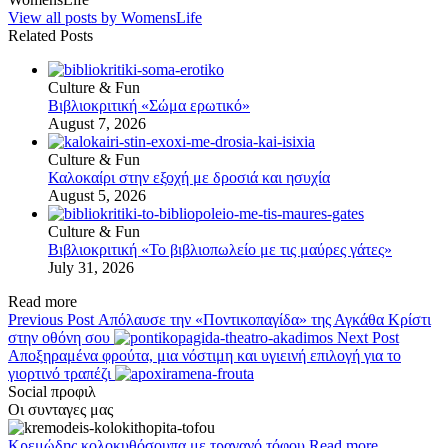
View all posts by WomensLife
Related Posts
Culture & Fun
Βιβλιοκριτική «Σώμα ερωτικό»
August 7, 2026
Culture & Fun
Καλοκαίρι στην εξοχή με δροσιά και ησυχία
August 5, 2026
Culture & Fun
Βιβλιοκριτική «Το βιβλιοπωλείο με τις μαύρες γάτες»
July 31, 2026
Read more
Previous Post
Απόλαυσε την «Ποντικοπαγίδα» της Αγκάθα Κρίστι
στην οθόνη σου
Next Post
Αποξηραμένα φρούτα, μια νόστιμη και υγιεινή επιλογή για το
γιορτινό τραπέζι
Social προφιλ
Οι συνταγες μας
Κρεμώδης κολοκυθόσουπα με τραγανό τόφου
Read more