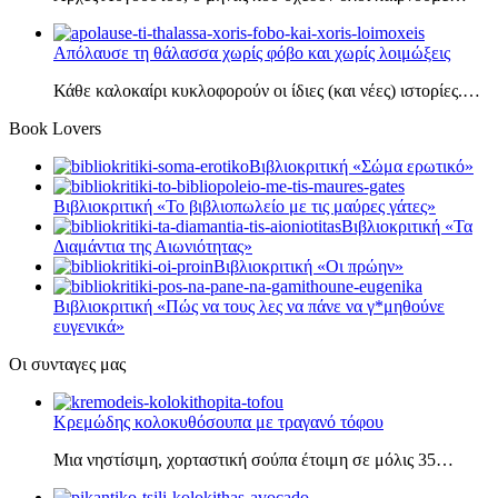
Απόλαυσε τη θάλασσα χωρίς φόβο και χωρίς λοιμώξεις
Κάθε καλοκαίρι κυκλοφορούν οι ίδιες (και νέες) ιστορίες.…
Book Lovers
Βιβλιοκριτική «Σώμα ερωτικό»
Βιβλιοκριτική «Το βιβλιοπωλείο με τις μαύρες γάτες»
Βιβλιοκριτική «Τα
Διαμάντια της Αιωνιότητας»
Βιβλιοκριτική «Οι πρώην»
Βιβλιοκριτική «Πώς να τους λες να πάνε να γ*μηθούνε
ευγενικά»
Οι συνταγες μας
Κρεμώδης κολοκυθόσουπα με τραγανό τόφου
Μια νηστίσιμη, χορταστική σούπα έτοιμη σε μόλις 35…