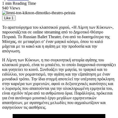
1 min Reading Time
940 Views
Like
1
Το αριστούργημα του κλασσικού χορού, «Η Λίμνη των Κύκνων»,
παρουσιάζεται σε online streaming από το Δημοτικό Θέατρο
Πειραιά. To Russian Ballet Theater, ένα από τα διασημότερα της
Μόσχας, σε μεταφέρει σ’ έναν μαγικό κόσμο, όπου το καλό
μάχεται με το κακό και η αγάπη με την προδοσία και την
απόγνωση.
Η Λίμνη των Κύκνων, η πιο συγκινητική ιστορία αγάπης του
κλασικού χορού, είναι το μπαλέτο, το οποίο διαχρονικά συναρπάζει
και γοητεύει το κοινό. Συνδυάζει την μαγεία, το τραγικό και το
ειδύλλιο, τον ρομαντισμό, την αγάπη και την εξαπάτηση με έναν
μοναδικό τρόπο. Την ίδια στιγμή αποτελεί την υπέρτατη πρόκληση
στην καριέρα των χορευτών, αφού οι δεξιοτεχνικές ικανότητες και
ο λυρισμός που απαιτούνται για την ολοκληρωμένη ερμηνεία του,
είναι σχεδόν πέρα από τα ανθρώπινα όρια. Παράλληλα, πρόκειται
για ένα αυτόνομο μουσικό έργο μεγάλων ερμηνευτικών
απαιτήσεων, με αγαπημένες μελωδίες που αιχμαλωτίζουν και
σαγηνεύουν τις αισθήσεις.