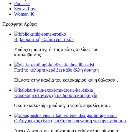
Podcasts
Sex vs Love
Woman 40+
Πρoσφατα Aρθρα
Βιβλιοκριτική «Σώμα ερωτικό»
Υπάρχει μια στιγμή στις πρώτες σελίδες που
καταλαβαίνεις…
Γιατί το κολύμπι κερδίζει κάθε άλλη άσκηση
Είμαστε στην καρδιά του καλοκαιριού και η θάλασσα…
Καλοκαίρι στην εξοχή με δροσιά και ησυχία
Ολο το καλοκαίρι μιλάμε για νησιά, παραλίες και…
Ο Αύγουστος είναι η καλύτερη επένδυση για την υγεία σου
Αρχές Αυγούστου, ο μήνας που σχεδόν όλοι παίρνουμε…