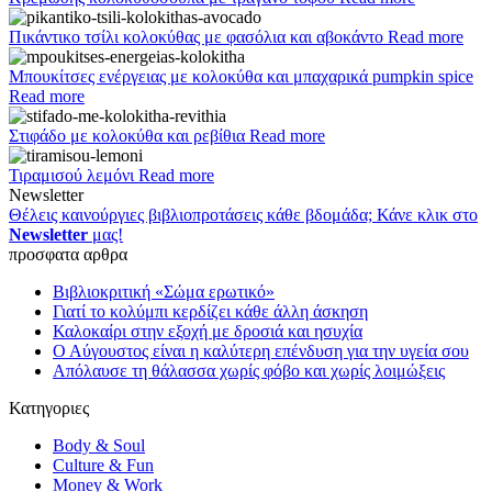
Πικάντικο τσίλι κολοκύθας με φασόλια και αβοκάντο
Read more
Μπουκίτσες ενέργειας με κολοκύθα και μπαχαρικά pumpkin spice
Read more
Στιφάδο με κολοκύθα και ρεβίθια
Read more
Τιραμισού λεμόνι
Read more
Newsletter
Θέλεις καινούργιες βιβλιοπροτάσεις κάθε βδομάδα; Κάνε κλικ στο
Newsletter
μας!
προσφατα αρθρα
Βιβλιοκριτική «Σώμα ερωτικό»
Γιατί το κολύμπι κερδίζει κάθε άλλη άσκηση
Καλοκαίρι στην εξοχή με δροσιά και ησυχία
Ο Αύγουστος είναι η καλύτερη επένδυση για την υγεία σου
Απόλαυσε τη θάλασσα χωρίς φόβο και χωρίς λοιμώξεις
Κατηγοριες
Body & Soul
Culture & Fun
Money & Work