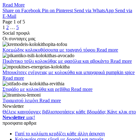
Read More
Share on Facebook
Pin on Pinterest
Send via WhatsApp
Send via
E-Mail
Page
1
of
5
1
2
…
5
Social προφιλ
Οι συνταγες μας
Κρεμώδης κολοκυθόσουπα με τραγανό τόφου
Read more
Πικάντικο τσίλι κολοκύθας με φασόλια και αβοκάντο
Read more
Μπουκίτσες ενέργειας με κολοκύθα και μπαχαρικά pumpkin spice
Read more
Στιφάδο με κολοκύθα και ρεβίθια
Read more
Τιραμισού λεμόνι
Read more
Newsletter
Θέλεις καινούργιες βιβλιοπροτάσεις κάθε βδομάδα; Κάνε κλικ στο
Newsletter
μας!
προσφατα αρθρα
Γιατί το κολύμπι κερδίζει κάθε άλλη άσκηση
Καλοκαίρι στην εξοχή με δροσιά και ησυχία