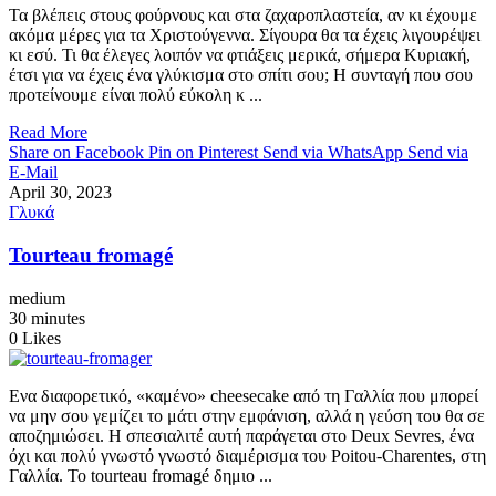
Τα βλέπεις στους φούρνους και στα ζαχαροπλαστεία, αν κι έχουμε
ακόμα μέρες για τα Χριστούγεννα. Σίγουρα θα τα έχεις λιγουρέψει
κι εσύ. Τι θα έλεγες λοιπόν να φτιάξεις μερικά, σήμερα Κυριακή,
έτσι για να έχεις ένα γλύκισμα στο σπίτι σου; Η συνταγή που σου
προτείνουμε είναι πολύ εύκολη κ ...
Read More
Share on Facebook
Pin on Pinterest
Send via WhatsApp
Send via
E-Mail
April 30, 2023
Γλυκά
Tourteau fromagé
medium
30 minutes
0
Likes
Ενα διαφορετικό, «καμένο» cheesecake από τη Γαλλία που μπορεί
να μην σου γεμίζει το μάτι στην εμφάνιση, αλλά η γεύση του θα σε
αποζημιώσει. Η σπεσιαλιτέ αυτή παράγεται στο Deux Sevres, ένα
όχι και πολύ γνωστό γνωστό διαμέρισμα του Poitou-Charentes, στη
Γαλλία. Το tourteau fromagé δημιο ...