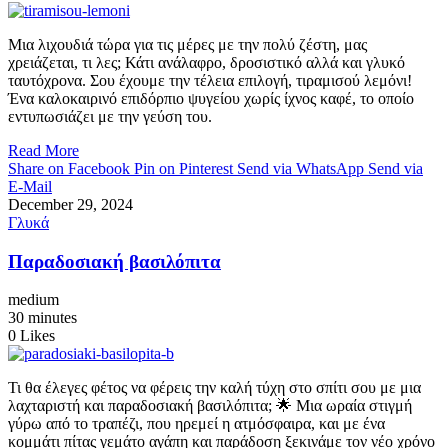
Μια λιχουδιά τώρα για τις μέρες με την πολύ ζέστη, μας
χρειάζεται, τι λες; Κάτι ανάλαφρο, δροσιστικό αλλά και γλυκό
ταυτόχρονα. Σου έχουμε την τέλεια επιλογή, τιραμισού λεμόνι!
Ένα καλοκαιρινό επιδόρπιο ψυγείου χωρίς ίχνος καφέ, το οποίο
εντυπωσιάζει με την γεύση του.
Read More
Share on Facebook
Pin on Pinterest
Send via WhatsApp
Send via
E-Mail
December 29, 2024
Γλυκά
Παραδοσιακή βασιλόπιτα
medium
30 minutes
0
Likes
Τι θα έλεγες φέτος να φέρεις την καλή τύχη στο σπίτι σου με μια
λαχταριστή και παραδοσιακή βασιλόπιτα; 🌟 Μια ωραία στιγμή
γύρω από το τραπέζι, που ηρεμεί η ατμόσφαιρα, και με ένα
κομμάτι πίτας γεμάτο αγάπη και παράδοση ξεκινάμε τον νέο χρόνο