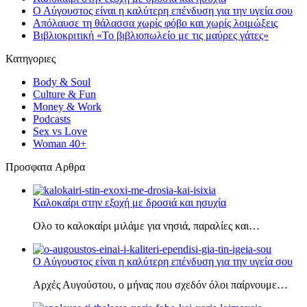
Ο Αύγουστος είναι η καλύτερη επένδυση για την υγεία σου
Απόλαυσε τη θάλασσα χωρίς φόβο και χωρίς λοιμώξεις
Βιβλιοκριτική «Το βιβλιοπωλείο με τις μαύρες γάτες»
Κατηγοριες
Body & Soul
Culture & Fun
Money & Work
Podcasts
Sex vs Love
Woman 40+
Πρoσφατα Aρθρα
Καλοκαίρι στην εξοχή με δροσιά και ησυχία
Ολο το καλοκαίρι μιλάμε για νησιά, παραλίες και…
Ο Αύγουστος είναι η καλύτερη επένδυση για την υγεία σου
Αρχές Αυγούστου, ο μήνας που σχεδόν όλοι παίρνουμε…