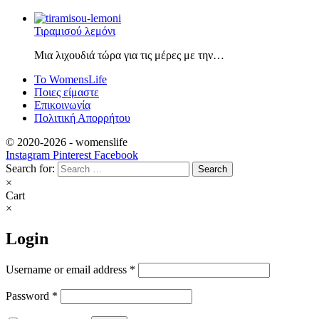
Τιραμισού λεμόνι
Μια λιχουδιά τώρα για τις μέρες με την…
Το WomensLife
Ποιες είμαστε
Επικοινωνία
Πολιτική Απορρήτου
© 2020-2026 -
womenslife
Instagram
Pinterest
Facebook
Search for:
×
Cart
×
Login
Username or email address
*
Password
*